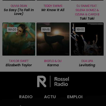
OLIVIA DEAN
TEDDY SWIMS
DJ SNAKE FEAT.
So Easy (to Fall In
Mr Know It All
SELENA GOMEZ &
Love)
OZUNA & CARDI B
Taki Taki
16h20
16h20
16h16
16h16
16h10
16h10
TAYLOR SWIFT
BIGFLO & OLI
DUA LIPA
Elizabeth Taylor
Karma
Levitating
RADIO
ACTU
EMPLOI