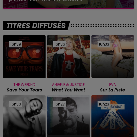
TITRES DIFFUSÉS
16h39
16h39
16h36
16h36
16h33
16h33
THE WEEKND
ANGELE & JUSTICE
EVA
Save Your Tears
What You Want
Sur La Piste
16h30
16h30
16h27
16h27
16h23
16h23