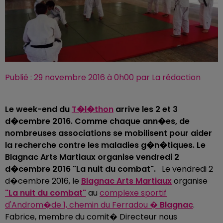
Publié : 29 novembre 2016 à 0h00 par La rédaction
Le week-end du
T�l�thon
arrive les 2 et 3
d�cembre 2016. Comme chaque ann�es, de
nombreuses associations se mobilisent pour aider
la recherche contre les maladies g�n�tiques. Le
Blagnac Arts Martiaux organise vendredi 2
d�cembre 2016 "La nuit du combat".
Le vendredi 2
d�cembre 2016, le
Blagnac Arts Martiaux
organise
"La nuit du combat"
au
complexe sportif
d'Androm�de 1, chemin du Ferradou �
Blagnac
.
Fabrice, membre du comit� Directeur nous