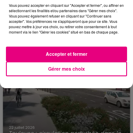
Vous pouvez accepter en cliquant sur "Accepter et fermer", ou affiner en
23 juillet 2026
sélectionnant les finalités et/ou partenaires dans "Gérer mes choix".
Violent incendie au nord de Toulouse
Vous pouvez également refuser en cliquant sur "Continuer sans
accepter". Vos préférences ne s'appliqueront que pour ce site. Vous
pouvez mettre à jour vos choix, ou retirer votre consentement à tout
moment via le lien "Gérer les cookies" situé en bas de chaque page.
Accepter et fermer
Gérer mes choix
22 juillet 2026