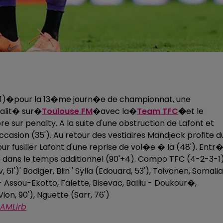
2-1)�pour la 13�me journ�e de championnat, une
ralit� sur�
Toulouse FM
�avec la�
Team TFC
�
et le
 sur penalty. A la suite d'une obstruction de Lafont et
casion (35'). Au retour des vestiaires Mandjeck profite d
r fusiller Lafont d'une reprise de vol�e � la (48'). Entr
e dans le temps additionnel (90'+4). Compo TFC (4-2-3-1)
61')' Bodiger, Blin ' Sylla (Edouard, 53'), Toivonen, Somalia
- Assou-Ekotto, Falette, Bisevac, Balliu - Doukour�,
Vion, 90'), Nguette (Sarr, 76')
eAMLirb