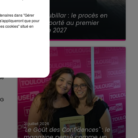
21 juillet 2026
Affaire Jubillar : le procès en
rtenaires dans "Gérer
s'appliqueront que pour
appel reporté au premier
les cookies" situé en
semestre 2027
e
le
SG
21 juillet 2026
"Le Goût des Confidences" : le
magazine pensé comme un