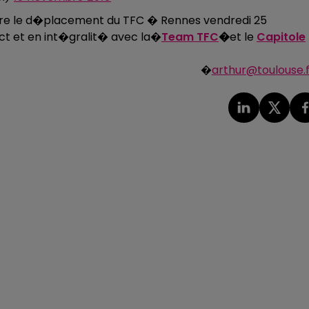
vre le d�placement du TFC � Rennes vendredi 25
ct et en int�gralit� avec la�
Team TFC
�
et le
Capitole
�
arthur@toulouse.