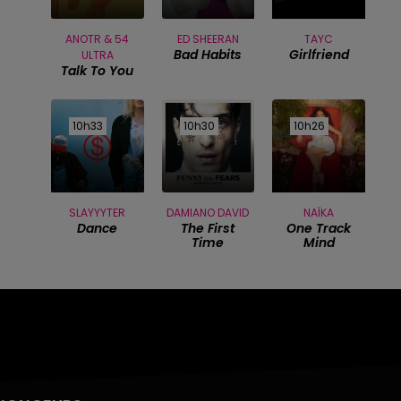
ANOTR & 54
ED SHEERAN
TAYC
Bad Habits
Girlfriend
ULTRA
Talk To You
10h33
10h33
10h30
10h30
10h26
10h26
SLAYYYTER
DAMIANO DAVID
NAÏKA
Dance
The First
One Track
Time
Mind