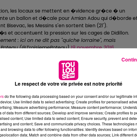
ion, les locaux se mettent en �vidence gr�ce � un
monte un ballon et d�cale pour Amian Adou qui d�borde e
 Bisevac, les Messins s'en sortent bien (21').
 et accentuent la pression sur les cages de Didillon.
ement : ici on ne dit pas "quiche lorraine", mais
 Poteau (@TroisiemePoteau)
19 novembre 2016
ntre le cours du jeu et obtiennent un penalty sur un
Contin
eune en duel face � Amian Adou, le lat�ral trouve Nguet
ec Moubandje puis Lafont. M. Desiage d�signe logiquemen
fre. L'ex-Lorientais trompe Lafont pourtant parti du bon
Le respect de votre vie privée est notre priorité
en remettent � leur capitaine pour changer la donne. Su
Violets prend sa chance en bout de course mais manque d
ers
do the following data processing based on your consent and/or our legitimate int
se retrouve devant au tableau d'affichage � la pause gr�
device; Use limited data to select advertising; Create profiles for personalised adver
vertising; Measure advertising performance; Measure content performance; Unders
uts-Garonnais n'ont pas su se montrer dangereux dans le
ns of data from different sources; Develop and improve services; Create profiles to 
alised content; Use limited data to select content; Ensure security, prevent and detect
us belle tignasse ? Braithwaite ou Assou-Ekotto ?
#TFCF
ertising and content; Save and communicate privacy choices. These technologies
and browsing data to offer following functionalities: Identify devices based on infor
eolocation data; Match and combine data from other data sources; Link different de