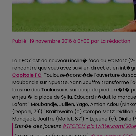
Publié : 19 novembre 2016 à 0h00 par La rédaction
Le TFC s'est de nouveau inclin� face au FC Metz (
rencontre que vous avez suivi en direct et en int�g
Capitole FC
. Toulouse�conc�de l'ouverture du score
Moubandje sur Nguette, Yann Jouffre transforme l'oc
laxisme des Toulousains sur coup de pied arr�t� pou
en jeu � la place de Sylla, Edouard r�duit la marqu
Lafont ' Moubandje, Jullien, Yago, Amian Adou (Ninkov, 
(Depehi, 79') ' Braithwaite (c) Compo Metz: Didillon 
Mandjeck, Jouffre (Mollet, 87') - Lejeune (c), Diallo (
Entr�e des joueurs
#TFCFCM
pic.twitter.com/S0t