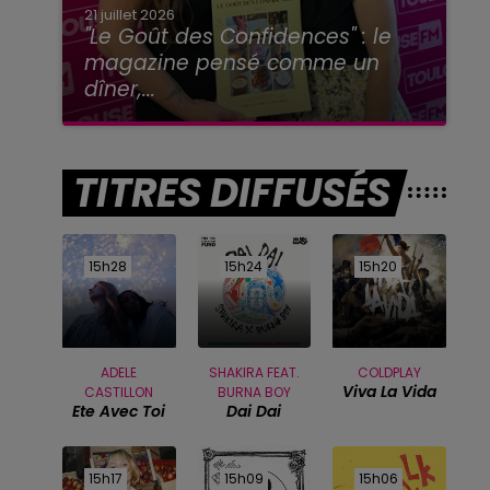
21 juillet 2026
"Le Goût des Confidences" : le
magazine pensé comme un
dîner,...
TITRES DIFFUSÉS
15h28
15h28
15h24
15h24
15h20
15h20
ADELE
SHAKIRA FEAT.
COLDPLAY
Viva La Vida
CASTILLON
BURNA BOY
Ete Avec Toi
Dai Dai
15h17
15h17
15h09
15h09
15h06
15h06