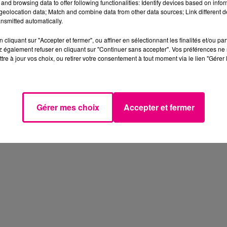
and browsing data to offer following functionalities: Identify devices based on infor
eolocation data; Match and combine data from other data sources; Link different de
nsmitted automatically.
cliquant sur "Accepter et fermer", ou affiner en sélectionnant les finalités et/ou pa
 également refuser en cliquant sur "Continuer sans accepter". Vos préférences ne 
tre à jour vos choix, ou retirer votre consentement à tout moment via le lien "Gérer 
Gérer mes choix
Accepter et fermer