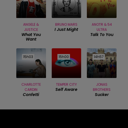
ANGELE &
BRUNO MARS
ANOTR & 54
I Just Might
JUSTICE
ULTRA
What You
Talk To You
Want
15h03
15h03
15h00
15h00
14h57
14h57
CHARLOTTE
TEMPER CITY
JONAS
Self Aware
CARDIN
BROTHERS
Confetti
Sucker