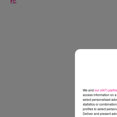
FC
.
We and
our (447) partn
access information on a 
select personalised ad
statistics or combinatio
profiles to select person
Deliver and present adv