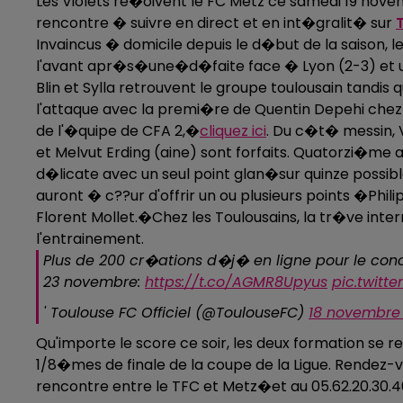
Les Violets re�oivent le FC Metz ce samedi 19 no
rencontre � suivre en direct et en int�gralit� sur
Invaincus � domicile depuis le d�but de la saison,
l'avant apr�s�une�d�faite face � Lyon (2-3) et u
Blin et Sylla retrouvent le groupe toulousain tandis
l'attaque avec la premi�re de Quentin Depehi chez le
de l'�quipe de CFA 2,�
cliquez ici
. Du c�t� messin, 
et Melvut Erding (aine) sont forfaits. Quatorzi�me 
d�licate avec un seul point glan�sur quinze possible 
auront � c??ur d'offrir un ou plusieurs points �Phi
Florent Mollet.�Chez les Toulousains, la tr�ve inte
l'entrainement.
Plus de 200 cr�ations d�j� en ligne pour le co
23 novembre:
https://t.co/AGMR8Upyus
pic.twitt
' Toulouse FC Officiel (@ToulouseFC)
18 novembre
Qu'importe le score ce soir, les deux formation 
1/8�mes de finale de la coupe de la Ligue. Rendez
rencontre entre le TFC et Metz�et au 05.62.20.30.4