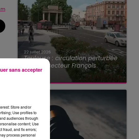
fm
22 juillet 2026
Toulouse : circulation perturbée
dans le secteur François
uer sans accepter
Verdier...
erest: Store and/or
tising; Use profiles to
tand audiences through
personalise content; Use
 fraud, and fix errors;
 may process personal