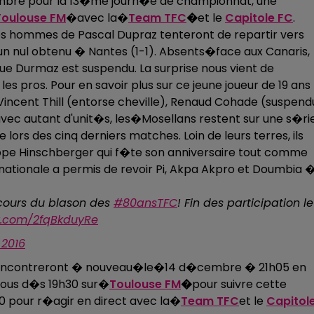
vembre pour la 13�me journ�e de championnat, une
Toulouse FM
�avec la�
Team TFC
�
et le
Capitole FC
.
 les hommes de Pascal Dupraz tenteront de repartir vers
n nul obtenu � Nantes (1-1). Absents�face aux Canaris,
 que Durmaz est suspendu. La surprise nous vient de
s pros. Pour en savoir plus sur ce jeune joueur de 19 ans
Vincent Thill (entorse cheville), Renaud Cohade (suspend
avec autant d'unit�s, les�Mosellans restent sur une s�ri
lors des cinq derniers matches. Loin de leurs terres, ils
lippe Hinschberger qui f�te son anniversaire tout comme
rnationale a permis de revoir Pi, Akpa Akpro et Doumbia 
ncours du blason des
#80ansTFC
! Fin des participation le
er.com/2fqBkduyRe
 2016
se rencontreront � nouveau�le�14 d�cembre � 21h05 en
-vous d�s 19h30 sur�
Toulouse FM
�
pour suivre cette
0 pour r�agir en direct avec la�
Team TFC
et le
Capitol