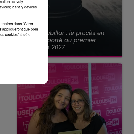
mation actively
vices; Identify devices
rtenaires dans "Gérer
21 juillet 2026
s'appliqueront que pour
Affaire Jubillar : le procès en
les cookies" situé en
appel reporté au premier
semestre 2027