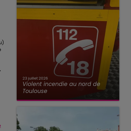
u)
e
�
23 juillet 2026
Violent incendie au nord de
Toulouse
e