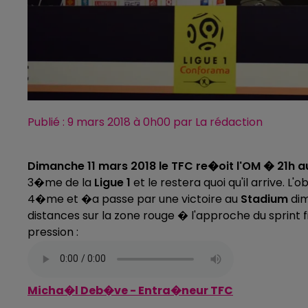
Publié : 9 mars 2018 à 0h00 par La rédaction
Dimanche 11 mars 2018 le TFC re�oit l'OM � 21h a
3�me de la
Ligue 1
et le restera quoi qu'il arrive. L
4�me et �a passe par une victoire au
Stadium
dim
distances sur la zone rouge � l'approche du sprint
pression :
Micha�l Deb�ve - Entra�neur TFC