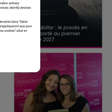
mation actively
vices; Identify devices
rtenaires dans "Gérer
21 juillet 2026
s'appliqueront que pour
Affaire Jubillar : le procès en
les cookies" situé en
appel reporté au premier
semestre 2027