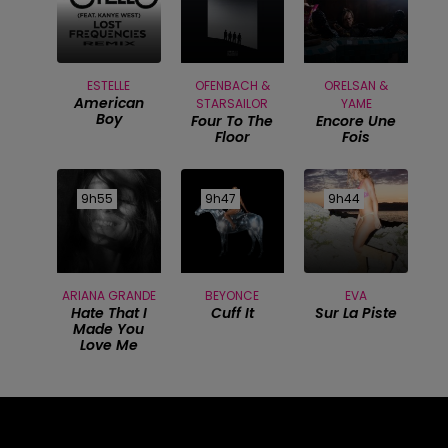
ESTELLE
OFENBACH &
ORELSAN &
American
STARSAILOR
YAME
Boy
Four To The
Encore Une
Floor
Fois
9h55
9h55
9h47
9h47
9h44
9h44
ARIANA GRANDE
BEYONCE
EVA
Hate That I
Cuff It
Sur La Piste
Made You
Love Me