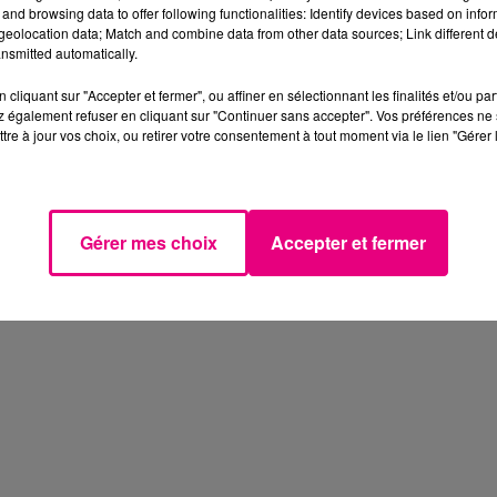
and browsing data to offer following functionalities: Identify devices based on infor
eolocation data; Match and combine data from other data sources; Link different de
nsmitted automatically.
cliquant sur "Accepter et fermer", ou affiner en sélectionnant les finalités et/ou pa
 également refuser en cliquant sur "Continuer sans accepter". Vos préférences ne 
tre à jour vos choix, ou retirer votre consentement à tout moment via le lien "Gérer 
Gérer mes choix
Accepter et fermer