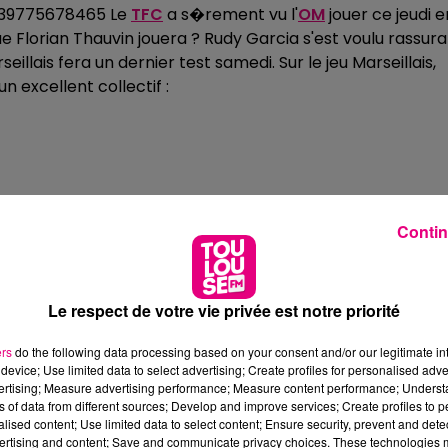
439775678465 Le
TFC
a s�rement vu l'
OM
jouer ce jeudi e
e Florian Thauvin jouera ? Rudy Garcia s'est voulu rassur
lais fera un dernier test samedi. Sur le jeu Marseillais,
n excellent collectif :
163273216 Le coach Toulousain a perdu contre le PSG
(0-
Contin
pe du podium qui vient au
Stadium
.
Micka Deb�ve
a une
Le respect de votre vie privée est notre priorité
ers
do the following data processing based on your consent and/or our legitimate int
device; Use limited data to select advertising; Create profiles for personalised adver
01914113
TFC
�-
OM
� suivre sur�
Toulouse FM
�avec
vertising; Measure advertising performance; Measure content performance; Unders
ars 2018 d�s 20h30. R�agissez avant et apr�s le matc
ns of data from different sources; Develop and improve services; Create profiles to 
alised content; Use limited data to select content; Ensure security, prevent and detect
u au�
05.62.20.30.40.
ertising and content; Save and communicate privacy choices. These technologies