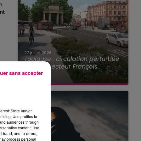
n
ant
22 juillet 2026
Toulouse : circulation perturbée
dans le secteur François
1)
,
uer sans accepter
Verdier...
erest: Store and/or
tising; Use profiles to
tand audiences through
h
personalise content; Use
 fraud, and fix errors;
 may process personal