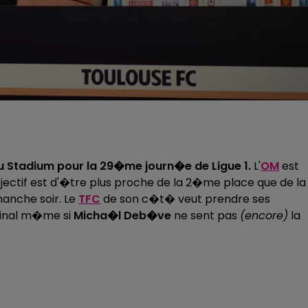
u Stadium pour la 29�me journ�e de Ligue 1.
L'
OM
est
'objectif est d'�tre plus proche de la 2�me place que de la
anche soir. Le
TFC
de son c�t� veut prendre ses
 final m�me si
Micha�l Deb�ve
ne sent pas
(encore)
la