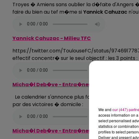
Troyes � Amiens sans oublier la d�faite d'Angers � 
faire du bien au tef m�me si
Yannick Cahuzac
n'ou
Yannick Cahuzac - Milieu TFC
https://twitter.com/ToulouseFC/status/974691778
effectif concentr� sur le seul objectif : les 3 points :
Micha�l Deb�ve - Entra�neur TFC
Le calendrier s'annonce plus favorable pour le
TFC
par des victoires � domicile :
We and
our (447) partn
access information on a 
select personalised ad
statistics or combinatio
Micha�l Deb�ve - Entra�neur TFC
profiles to select person
Deliver and present adv