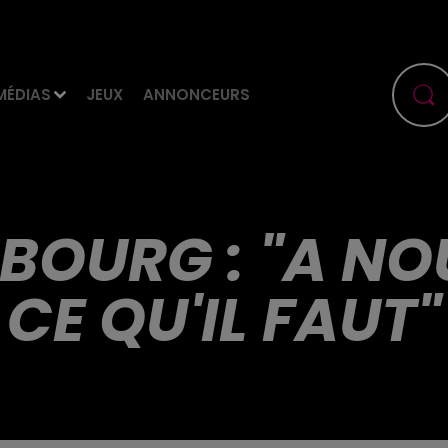
MÉDIAS
JEUX
ANNONCEURS
BOURG : "A NOU
CE QU'IL FAUT"