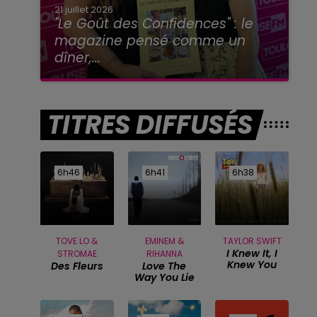
21 juillet 2026
"Le Goût des Confidences" : le
magazine pensé comme un
dîner,...
TITRES DIFFUSÉS
6h46
6h46
6h41
6h41
6h38
6h38
TOVE LO &
EMINEM &
TAYLOR SWIFT
I Knew It, I
STROMAE
RIHANNA
Knew You
Des Fleurs
Love The
Way You Lie