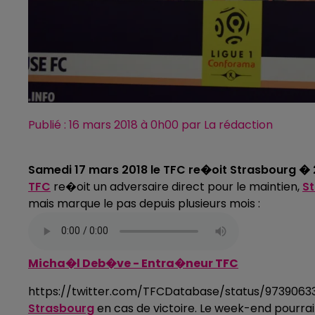
Publié : 16 mars 2018 à 0h00 par La rédaction
Samedi 17 mars 2018 le TFC re�oit Strasbourg � 
TFC
re�oit un adversaire direct pour le maintien,
S
mais marque le pas depuis plusieurs mois :
Micha�l Deb�ve - Entra�neur TFC
https://twitter.com/TFCDatabase/status/973906
Strasbourg
en cas de victoire. Le week-end pourra