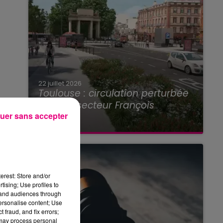
22 juillet 2026
Toulouse : circulation perturbée
dans le secteur François
uer sans accepter
Verdier...
erest: Store and/or
tising; Use profiles to
tand audiences through
personalise content; Use
 fraud, and fix errors;
 may process personal