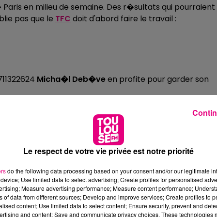
Paris en milieu de semaine. Des r�sultats qui pourraient
blie pas que le
TFC
doit d'abord faire le travail :
711322624
Micha�l Deb�ve
en profite pour garder son
Contin
Le respect de votre vie privée est notre priorité
sur cette fin de saison, le maintien passera forc�ment
ers
do the following data processing based on your consent and/or our legitimate int
device; Use limited data to select advertising; Create profiles for personalised adver
vertising; Measure advertising performance; Measure content performance; Unders
ns of data from different sources; Develop and improve services; Create profiles to 
alised content; Use limited data to select content; Ensure security, prevent and detect
ertising and content; Save and communicate privacy choices. These technologies