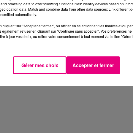
 la convocation en Equipe de France de
Wissam Ben
and browsing data to offer following functionalities: Identify devices based on infor
eolocation data; Match and combine data from other data sources; Link different de
 a vu grandir en pro le n�o-international Fran�ais :
nsmitted automatically.
cliquant sur "Accepter et fermer", ou affiner en sélectionnant les finalités et/ou pa
 également refuser en cliquant sur "Continuer sans accepter". Vos préférences ne 
tre à jour vos choix, ou retirer votre consentement à tout moment via le lien "Gérer 
50424846337
TFC
�'�
Strasbourg
È suivre sur�
Toulouse
edi 17 mars 2018 d�s 19h30. R�agissez avant et apr�s 
e.fm
�ou au�
05.62.20.30.40.
Gérer mes choix
Accepter et fermer