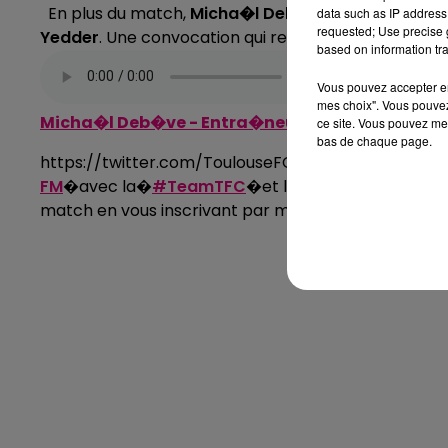
En plus du match,
Micha�l Deb�ve
est revenu sur
data such as IP address 
requested; Use precise g
Yedder
. Une convocation qui rend heureux celui qui
based on information tra
Vous pouvez accepter en 
mes choix". Vous pouvez
Micha�l Deb�ve - Entra�neur TFC
ce site. Vous pouvez met
bas de chaque page.
https://twitter.com/ToulouseFC/status/9742715
FM
�avec la�
#TeamTFC
�et le�
Capitole FC
�sam
match en vous inscrivant par mail :�
max@toulous