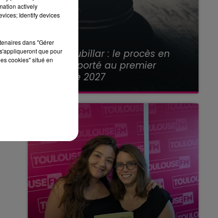
mation actively
vices; Identify devices
rtenaires dans "Gérer
21 juillet 2026
s'appliqueront que pour
Affaire Jubillar : le procès en
les cookies" situé en
appel reporté au premier
semestre 2027
le