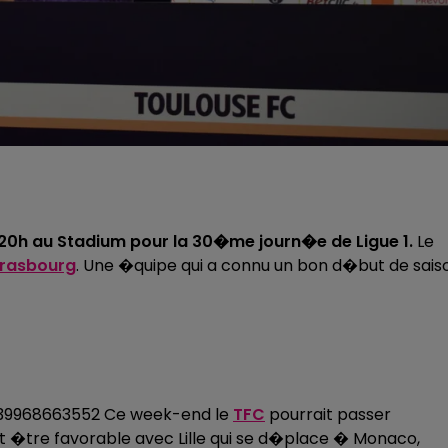
20h au Stadium pour la 30�me journ�e de Ligue 1.
Le
trasbourg
. Une �quipe qui a connu un bon d�but de sais
339968663552 Ce week-end le
TFC
pourrait passer
it �tre favorable avec Lille qui se d�place � Monaco,