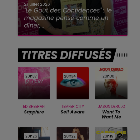
21 juillet 2026
"Le Goût des Confidences" : le
magazine pensé comme un
dîner,...
TITRES DIFFUSÉS
20h37
20h37
20h34
20h34
20h30
20h30
ED SHEERAN
TEMPER CITY
JASON DERULO
Sapphire
Self Aware
Want To
Want Me
20h26
20h26
20h22
20h22
20h19
20h19