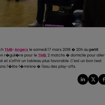
tch
TMB
-
Angers
le samedi 17 mars 2018 � 20h au
petit
son r�guli�re pour le
TMB
, 2 matchs � domicile pour aller
et s'offrir un tableau plus favorable. C'est un bon test
s l'�lite f�minine � l'issu des play-offs.