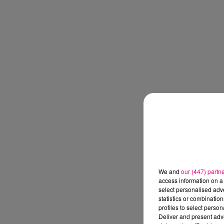
We and
our (447) partn
access information on a 
select personalised ad
statistics or combinatio
profiles to select person
Deliver and present adv