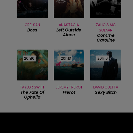
ORELSAN
ANASTACIA
ZAHO & MC
Boss
Left Outside
SOLAAR
Alone
Comme
Caroline
20h16
20h16
20h13
20h13
20h10
20h10
TAYLOR SWIFT
JEREMY FREROT
DAVID GUETTA
The Fate Of
Frerot
Sexy Bitch
Ophelia