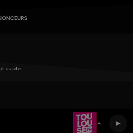
NONCEURS
an du site