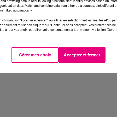
and browsing data to offer following functionalities: Identify devices based on infor
eolocation data; Match and combine data from other data sources; Link different de
nsmitted automatically.
cliquant sur "Accepter et fermer", ou affiner en sélectionnant les finalités et/ou pa
 également refuser en cliquant sur "Continuer sans accepter". Vos préférences ne 
tre à jour vos choix, ou retirer votre consentement à tout moment via le lien "Gérer 
Gérer mes choix
Accepter et fermer