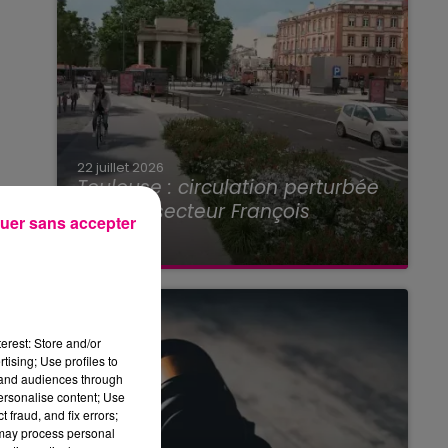
22 juillet 2026
Toulouse : circulation perturbée
dans le secteur François
uer sans accepter
Verdier...
erest: Store and/or
tising; Use profiles to
tand audiences through
personalise content; Use
 fraud, and fix errors;
 may process personal