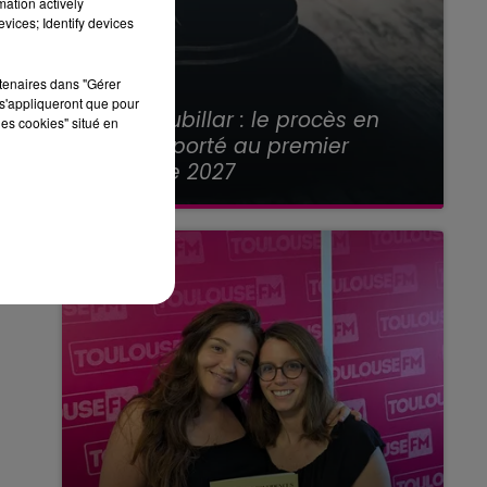
mation actively
vices; Identify devices
rtenaires dans "Gérer
21 juillet 2026
s'appliqueront que pour
Affaire Jubillar : le procès en
les cookies" situé en
appel reporté au premier
semestre 2027