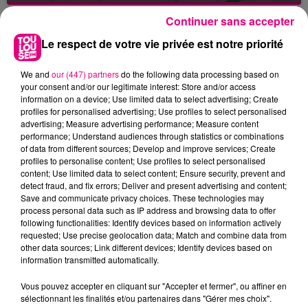
Continuer sans accepter
Le respect de votre vie privée est notre priorité
We and
our (447) partners
do the following data processing based on
your consent and/or our legitimate interest: Store and/or access
information on a device; Use limited data to select advertising; Create
profiles for personalised advertising; Use profiles to select personalised
advertising; Measure advertising performance; Measure content
performance; Understand audiences through statistics or combinations
of data from different sources; Develop and improve services; Create
profiles to personalise content; Use profiles to select personalised
content; Use limited data to select content; Ensure security, prevent and
detect fraud, and fix errors; Deliver and present advertising and content;
Save and communicate privacy choices. These technologies may
process personal data such as IP address and browsing data to offer
following functionalities: Identify devices based on information actively
requested; Use precise geolocation data; Match and combine data from
other data sources; Link different devices; Identify devices based on
information transmitted automatically.
23 juillet 2026
Violent incendie au nord de Toulouse
Vous pouvez accepter en cliquant sur "Accepter et fermer", ou affiner en
sélectionnant les finalités et/ou partenaires dans "Gérer mes choix".