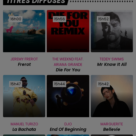
TITRES DIFFUSÉS
16h00
16h00
15h56
15h56
15h52
15h52
JEREMY FREROT
THE WEEKND FEAT.
TEDDY SWIMS
Frerot
Mr Know It All
ARIANA GRANDE
Die For You
15h47
15h47
15h44
15h44
15h42
15h42
MANUEL TURIZO
DJO
MARGUERITE
La Bachata
End Of Beginning
Bellevie