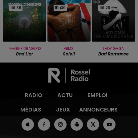
15h38
15h38
15h36
15h36
15h29
15h29
IMAGINE DRAGONS
GIMS
LADY GAGA
Bad Liar
Soleil
Bad Romance
RADIO
ACTU
EMPLOI
MÉDIAS
JEUX
ANNONCEURS