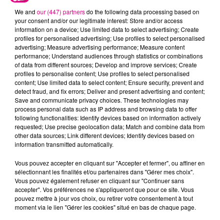
La rentrée aura donc lieu pour tous le 26 avril :
We and
our (447) partners
do the following data processing based on
physiquement pour les maternelles et les primaires, à
your consent and/or our legitimate interest: Store and/or access
distance pour les collèges et les lycées qui rouvriront
information on a device; Use limited data to select advertising; Create
profiles for personalised advertising; Use profiles to select personalised
leurs portes le 3 mai avec des jauges adaptées.
advertising; Measure advertising performance; Measure content
RÉOUVERTURE À PARTIR DE MI-MAI
performance; Understand audiences through statistics or combinations
of data from different sources; Develop and improve services; Create
profiles to personalise content; Use profiles to select personalised
"
Dès la mi-mai, nous recommencerons à ouvrir avec
content; Use limited data to select content; Ensure security, prevent and
des règles strictes, certains lieux de culture, nous
detect fraud, and fix errors; Deliver and present advertising and content;
autoriserons sous conditions l'ouverture de terrasses
Save and communicate privacy choices. These technologies may
process personal data such as IP address and browsing data to offer
et nous allons bâtir entre la mi-mai et le début de
following functionalities: Identify devices based on information actively
l'été, un calendrier de réouverture progressive pour
requested; Use precise geolocation data; Match and combine data from
la culture, le sport, les loisirs, l'événementiel et nos
other data sources; Link different devices; Identify devices based on
information transmitted automatically.
cafés et restaurants"
explique le Président.
LES PLUS DE 50 ANS VACCINÉS DÈS
Vous pouvez accepter en cliquant sur "Accepter et fermer", ou affiner en
sélectionnant les finalités et/ou partenaires dans "Gérer mes choix".
LE 15 MAI
Vous pouvez également refuser en cliquant sur "Continuer sans
accepter". Vos préférences ne s'appliqueront que pour ce site. Vous
Le chef de l’Etat a annoncé ce mercredi que les plus
pouvez mettre à jour vos choix, ou retirer votre consentement à tout
moment via le lien "Gérer les cookies" situé en bas de chaque page.
de 60 ans pourront se faire vacciner dès le 16 avril. Un