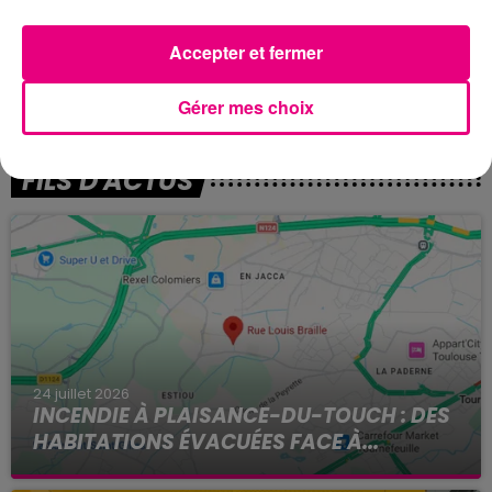
nouvel élargissement de l’accès aux vaccins doit
entrer en vigueur un mois plus tard. Le 15 mai, tous les
Accepter et fermer
Français âgés de plus de 50 ans pourront aller se faire
vacciner.
Gérer mes choix
FILS D'ACTUS
24 juillet 2026
INCENDIE À PLAISANCE-DU-TOUCH : DES
HABITATIONS ÉVACUÉES FACE À...
Alors que la Haute-Garonne est en vigilance