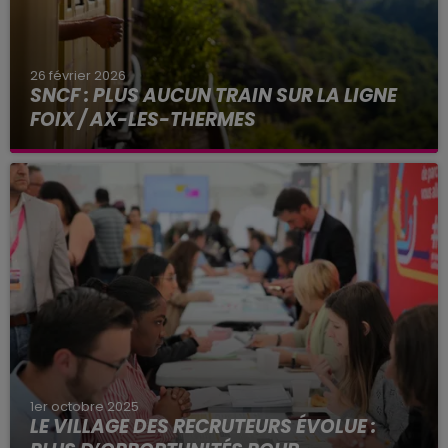
26 février 2026
SNCF : PLUS AUCUN TRAIN SUR LA LIGNE
FOIX / AX-LES-THERMES
Fermé à la circulation depuis le 18 février, le
tronçon reliant Foix à Ax-les-Thermes (Ariège)
ne rouvrira pas avant plusieurs mois, selon SNCF
Réseau...
1er octobre 2025
LE VILLAGE DES RECRUTEURS ÉVOLUE :