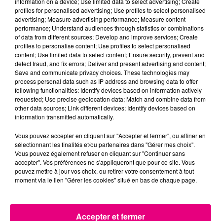
information on a device; Use limited data to select advertising; Create
profiles for personalised advertising; Use profiles to select personalised
advertising; Measure advertising performance; Measure content
performance; Understand audiences through statistics or combinations
of data from different sources; Develop and improve services; Create
profiles to personalise content; Use profiles to select personalised
content; Use limited data to select content; Ensure security, prevent and
detect fraud, and fix errors; Deliver and present advertising and content;
Save and communicate privacy choices. These technologies may
23 mai 2025
QUI VA TROUVER CHOCOLATINE ET
process personal data such as IP address and browsing data to offer
following functionalities: Identify devices based on information actively
GAGNER DES CADEAUX LORS DE «
requested; Use precise geolocation data; Match and combine data from
TOULOUSE...
other data sources; Link different devices; Identify devices based on
information transmitted automatically.
Vendredi 30 mai
Vous pouvez accepter en cliquant sur "Accepter et fermer", ou affiner en
sélectionnant les finalités et/ou partenaires dans "Gérer mes choix".
Vous pouvez également refuser en cliquant sur "Continuer sans
accepter". Vos préférences ne s'appliqueront que pour ce site. Vous
pouvez mettre à jour vos choix, ou retirer votre consentement à tout
moment via le lien "Gérer les cookies" situé en bas de chaque page.
Accepter et fermer