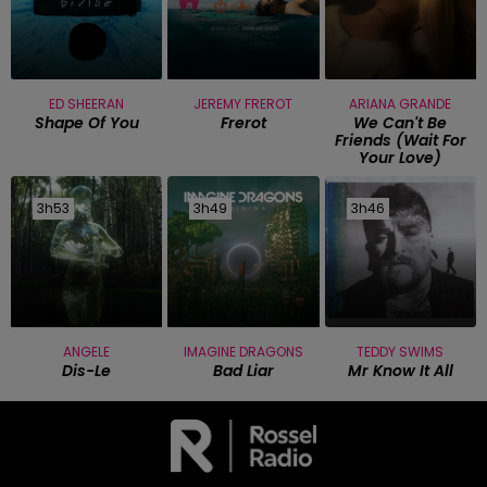
ED SHEERAN
JEREMY FREROT
ARIANA GRANDE
Shape Of You
Frerot
We Can't Be
Friends (wait For
Your Love)
3h53
3h53
3h49
3h49
3h46
3h46
ANGELE
IMAGINE DRAGONS
TEDDY SWIMS
Dis-Le
Bad Liar
Mr Know It All