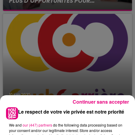
PLUS D’OPPORTUNITÉS POUR...
Vous êtes en recherche d’emploi ou en
reconversion ? Vous connaissez peut-être déjà
Le Village des Recruteurs dont la prochaine
édition se déroulera les 8 et...
10 juin 2025
CONSULTANT.E RH INDÉPENDANT.E
Continuer sans accepter
Notre cabinet digital, il n’est pas comme les
Le respect de votre vie privée est notre priorité
autres : 100 % tourné vers l’emploi des jeunes,
tous secteurs confondus, partout en France, un
We and
our (447) partners
do the following data processing based on
projet sociétal,...
your consent and/or our legitimate interest: Store and/or access