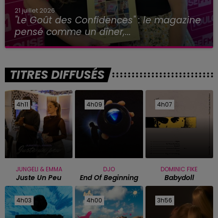
21 juillet 2026
"Le Goût des Confidences" : le magazine
pensé comme un dîner,...
TITRES DIFFUSÉS
4h11
4h11
4h09
4h09
4h07
4h07
JUNGELI & EMMA
DJO
DOMINIC FIKE
Juste Un Peu
End Of Beginning
Babydoll
4h03
4h03
4h00
4h00
3h56
3h56