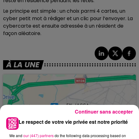
resté en résidence pendant les fêtes.
Le principe est simple : un choix parmi 4 cartes, un
cyber petit mot à rédiger et un clic pour l’envoyer. La
cybercarte est ensuite adressée à un résident de
façon aléatoire.
À LA UNE
Continuer sans accepter
Le respect de votre vie privée est notre priorité
We and
our (447) partners
do the following data processing based on