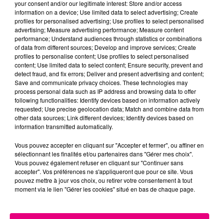
your consent and/or our legitimate interest: Store and/or access
information on a device; Use limited data to select advertising; Create
profiles for personalised advertising; Use profiles to select personalised
advertising; Measure advertising performance; Measure content
performance; Understand audiences through statistics or combinations
of data from different sources; Develop and improve services; Create
profiles to personalise content; Use profiles to select personalised
content; Use limited data to select content; Ensure security, prevent and
24 juillet 2026
detect fraud, and fix errors; Deliver and present advertising and content;
Incendie à Plaisance-du-Touch : des
Save and communicate privacy choices. These technologies may
habitations évacuées face à...
process personal data such as IP address and browsing data to offer
following functionalities: Identify devices based on information actively
requested; Use precise geolocation data; Match and combine data from
other data sources; Link different devices; Identify devices based on
information transmitted automatically.
Vous pouvez accepter en cliquant sur "Accepter et fermer", ou affiner en
sélectionnant les finalités et/ou partenaires dans "Gérer mes choix".
Vous pouvez également refuser en cliquant sur "Continuer sans
accepter". Vos préférences ne s'appliqueront que pour ce site. Vous
pouvez mettre à jour vos choix, ou retirer votre consentement à tout
moment via le lien "Gérer les cookies" situé en bas de chaque page.