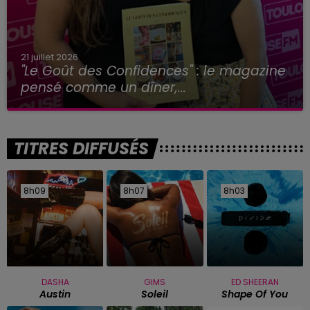
21 juillet 2026
"Le Goût des Confidences" : le magazine
pensé comme un dîner,...
TITRES DIFFUSÉS
8h09
8h09
8h07
8h07
8h03
8h03
DASHA
GIMS
ED SHEERAN
Austin
Soleil
Shape Of You