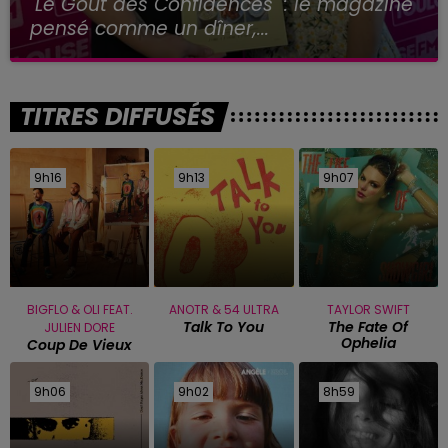
"Le Goût des Confidences" : le magazine
pensé comme un dîner,...
TITRES DIFFUSÉS
9h16
9h16
9h13
9h13
9h07
9h07
BIGFLO & OLI FEAT.
ANOTR & 54 ULTRA
TAYLOR SWIFT
Talk To You
The Fate Of
JULIEN DORE
Ophelia
Coup De Vieux
9h06
9h06
9h02
9h02
8h59
8h59