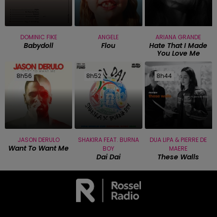
DOMINIC FIKE
ANGELE
ARIANA GRANDE
Babydoll
Flou
Hate That I Made
You Love Me
8h56
8h56
8h52
8h52
8h44
8h44
JASON DERULO
SHAKIRA FEAT. BURNA
DUA LIPA & PIERRE DE
Want To Want Me
BOY
MAERE
Dai Dai
These Walls