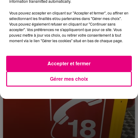
information transmitted automatically.
Vous pouvez accepter en cliquant sur "Accepter et fermer", ou affiner en
24 juillet 2026
Incendie à Plaisance-du-Touch : des
sélectionnant les finalités et/ou partenaires dans "Gérer mes choix".
Vous pouvez également refuser en cliquant sur "Continuer sans
habitations évacuées face à...
accepter". Vos préférences ne s'appliqueront que pour ce site. Vous
pouvez mettre à jour vos choix, ou retirer votre consentement à tout
moment via le lien "Gérer les cookies" situé en bas de chaque page.
Accepter et fermer
Gérer mes choix