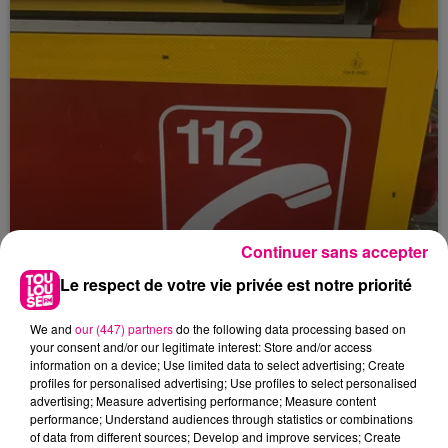
Continuer sans accepter
Le respect de votre vie privée est notre priorité
We and
our (447) partners
do the following data processing based on
your consent and/or our legitimate interest: Store and/or access
information on a device; Use limited data to select advertising; Create
23 juillet 2026
Violent incendie au nord de Toulouse
profiles for personalised advertising; Use profiles to select personalised
advertising; Measure advertising performance; Measure content
performance; Understand audiences through statistics or combinations
of data from different sources; Develop and improve services; Create