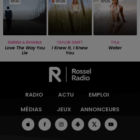
6h41
6h41
6h38
6h38
6h35
6h35
EMINEM & RIHANNA
TAYLOR SWIFT
TYLA
Love The Way You
I Knew It, I Knew
Water
Lie
You
RADIO
ACTU
EMPLOI
MÉDIAS
JEUX
ANNONCEURS