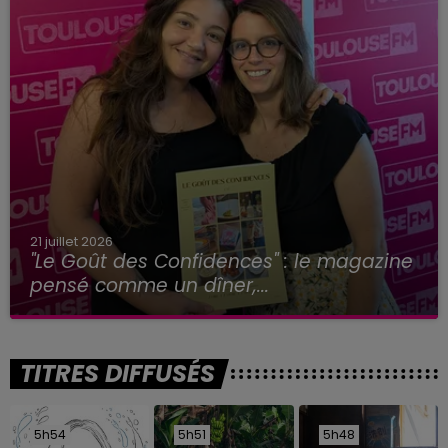
21 juillet 2026
"Le Goût des Confidences" : le magazine
pensé comme un dîner,...
TITRES DIFFUSÉS
5h54
5h54
5h51
5h51
5h48
5h48