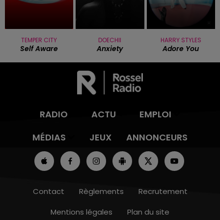
TEMPER CITY
DOECHII
HARRY STYLES
Self Aware
Anxiety
Adore You
RADIO
ACTU
EMPLOI
MÉDIAS
JEUX
ANNONCEURS
Contact
Règlements
Recrutement
Mentions légales
Plan du site