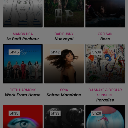
MANON LISA
BAD BUNNY
ORELSAN
Le Petit Pecheur
Nuevayol
Boss
5h45
5h45
5h42
5h42
5h39
5h39
FIFTH HARMONY
ORIA
DJ SNAKE & BIPOLAR
Work From Home
Soiree Mondaine
SUNSHINE
Paradise
5h35
5h35
5h33
5h33
5h29
5h29