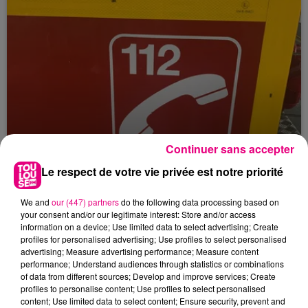
Continuer sans accepter
Le respect de votre vie privée est notre priorité
We and
our (447) partners
do the following data processing based on
23 juillet 2026
your consent and/or our legitimate interest: Store and/or access
Violent incendie au nord de Toulouse
information on a device; Use limited data to select advertising; Create
profiles for personalised advertising; Use profiles to select personalised
advertising; Measure advertising performance; Measure content
performance; Understand audiences through statistics or combinations
of data from different sources; Develop and improve services; Create
profiles to personalise content; Use profiles to select personalised
content; Use limited data to select content; Ensure security, prevent and