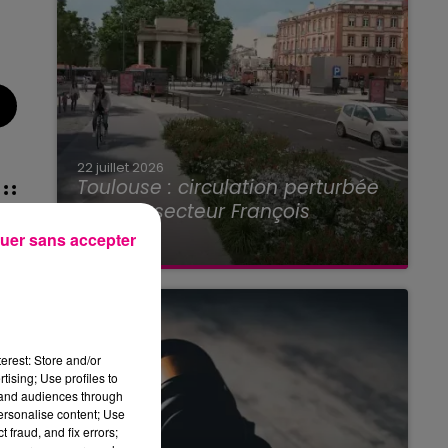
22 juillet 2026
Toulouse : circulation perturbée
dans le secteur François
Verdier...
uer sans accepter
erest: Store and/or
tising; Use profiles to
tand audiences through
personalise content; Use
 fraud, and fix errors;