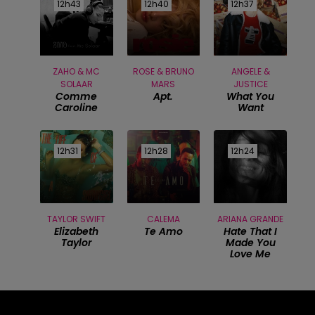
12h43
12h43
12h40
12h40
12h37
12h37
ZAHO & MC
ROSE & BRUNO
ANGELE &
SOLAAR
MARS
JUSTICE
Comme
Apt.
What You
Caroline
Want
12h31
12h31
12h28
12h28
12h24
12h24
TAYLOR SWIFT
CALEMA
ARIANA GRANDE
Elizabeth
Te Amo
Hate That I
Taylor
Made You
Love Me