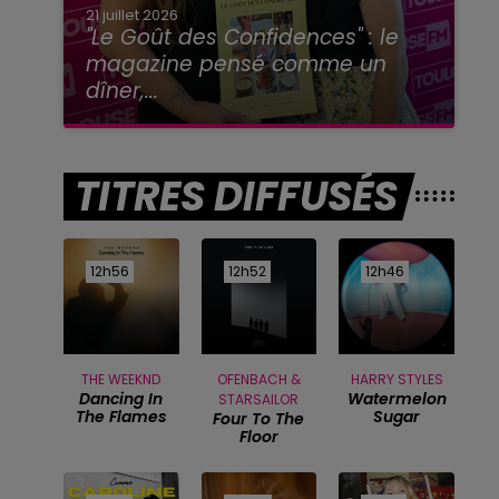
21 juillet 2026
"Le Goût des Confidences" : le
magazine pensé comme un
dîner,...
TITRES DIFFUSÉS
12h56
12h56
12h52
12h52
12h46
12h46
THE WEEKND
OFENBACH &
HARRY STYLES
Dancing In
Watermelon
STARSAILOR
The Flames
Sugar
Four To The
Floor