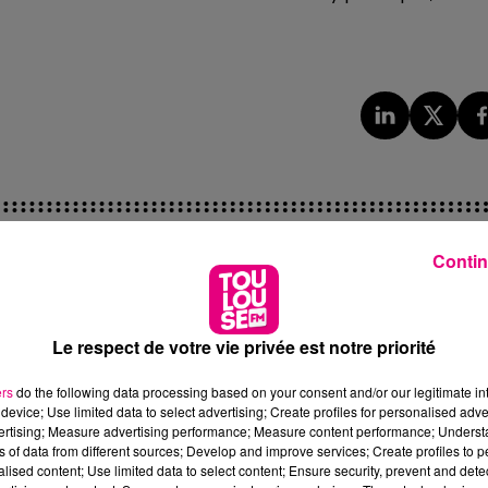
Contin
26
1er octobre 2025
PLUS AUCUN
LE VILLAGE DES
Le respect de votre vie privée est notre priorité
R LA LIGNE
RECRUTEURS ÉVOLUE :
ers
do the following data processing based on your consent and/or our legitimate int
X-LES-
PLUS D’OPPORTUNITÉS
device; Use limited data to select advertising; Create profiles for personalised adver
S
POUR...
vertising; Measure advertising performance; Measure content performance; Unders
ns of data from different sources; Develop and improve services; Create profiles to 
 circulation
Vous êtes en recherche
alised content; Use limited data to select content; Ensure security, prevent and detect
 février, le
d’emploi ou en reconversion