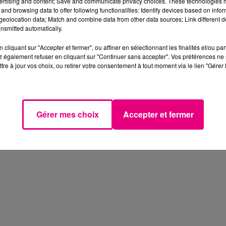
ertising and content; Save and communicate privacy choices. These technologies
liant Foix à Ax-
? Vous connaissez peut-
and browsing data to offer following functionalities: Identify devices based on infor
eolocation data; Match and combine data from other data sources; Link different de
es (Ariège) ne
être déjà Le Village des
nsmitted automatically.
as avant plusieurs
Recruteurs dont la
n SNCF Réseau...
prochaine édition se
7 mars 2025
cliquant sur "Accepter et fermer", ou affiner en sélectionnant les finalités et/ou pa
TROUVER
LES FEMMES
déroulera les 8 et...
 également refuser en cliquant sur "Continuer sans accepter". Vos préférences ne 
TINE ET
SCIENTIFIQUES
tre à jour vos choix, ou retirer votre consentement à tout moment via le lien "Gérer 
DES CADEAUX
SORTENT DE L’OMBRE À
« TOULOUSE...
TOULOUSE
30 mai
Soucieux de faire émerger
Gérer mes choix
Accepter et fermer
des futurs plus désirables, le
Quai des Savoirs se mobilise
pour les femmes
scientifiques.