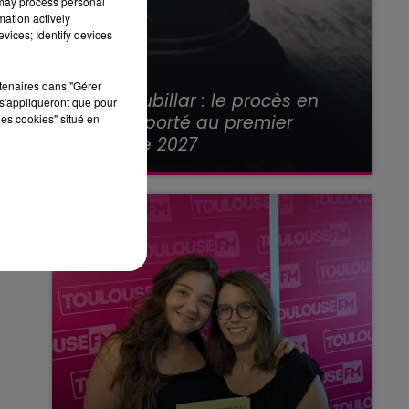
 may process personal
mation actively
vices; Identify devices
21 juillet 2026
rtenaires dans "Gérer
Affaire Jubillar : le procès en
s'appliqueront que pour
appel reporté au premier
les cookies" situé en
semestre 2027