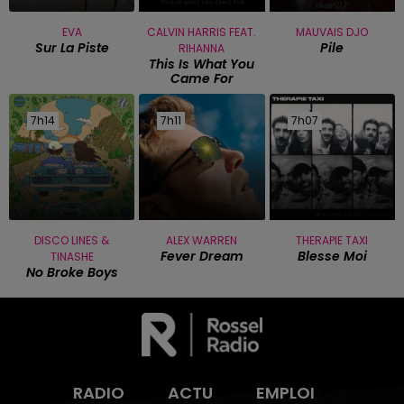
EVA
CALVIN HARRIS FEAT.
MAUVAIS DJO
Sur La Piste
Pile
RIHANNA
This Is What You
Came For
7h14
7h14
7h11
7h11
7h07
7h07
DISCO LINES &
ALEX WARREN
THERAPIE TAXI
Fever Dream
Blesse Moi
TINASHE
No Broke Boys
RADIO
ACTU
EMPLOI