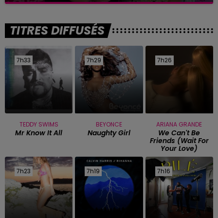
TITRES DIFFUSÉS
7h33
7h33
7h29
7h29
7h26
7h26
TEDDY SWIMS
BEYONCE
ARIANA GRANDE
Mr Know It All
Naughty Girl
We Can't Be
Friends (wait For
Your Love)
7h23
7h23
7h19
7h19
7h16
7h16