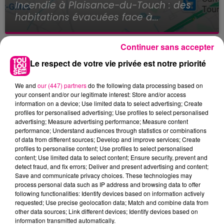
Incendie à Plaisance-du-Touch : des
habitations évacuées face à...
Continuer sans accepter
Le respect de votre vie privée est notre priorité
We and
our (447) partners
do the following data processing based on
your consent and/or our legitimate interest: Store and/or access
information on a device; Use limited data to select advertising; Create
profiles for personalised advertising; Use profiles to select personalised
advertising; Measure advertising performance; Measure content
performance; Understand audiences through statistics or combinations
of data from different sources; Develop and improve services; Create
profiles to personalise content; Use profiles to select personalised
content; Use limited data to select content; Ensure security, prevent and
detect fraud, and fix errors; Deliver and present advertising and content;
Save and communicate privacy choices. These technologies may
process personal data such as IP address and browsing data to offer
following functionalities: Identify devices based on information actively
requested; Use precise geolocation data; Match and combine data from
other data sources; Link different devices; Identify devices based on
information transmitted automatically.
23 juillet 2026