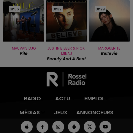
3h36
3h36
3h32
3h32
3h29
3h29
MAUVAIS DJO
JUSTIN BIEBER & NICKI
MARGUERITE
Pile
Bellevie
MINAJ
Beauty And A Beat
RADIO
ACTU
EMPLOI
MÉDIAS
JEUX
ANNONCEURS