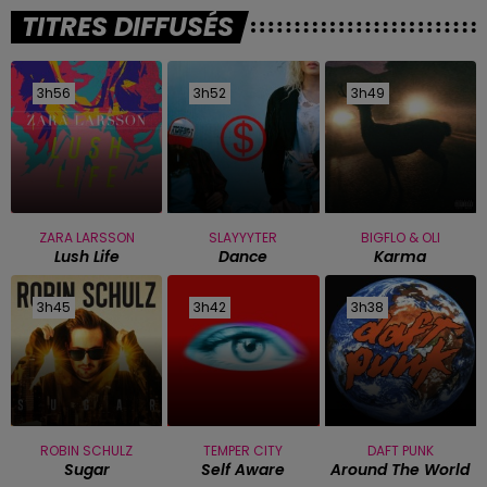
TITRES DIFFUSÉS
3h56
3h56
3h52
3h52
3h49
3h49
ZARA LARSSON
SLAYYYTER
BIGFLO & OLI
Lush Life
Dance
Karma
3h45
3h45
3h42
3h42
3h38
3h38
ROBIN SCHULZ
TEMPER CITY
DAFT PUNK
Sugar
Self Aware
Around The World