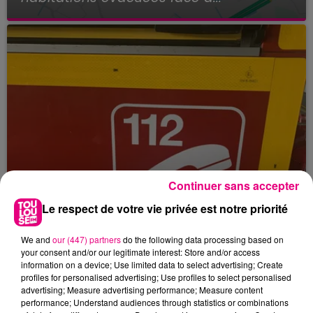
Continuer sans accepter
Le respect de votre vie privée est notre priorité
We and
our (447) partners
do the following data processing based on
your consent and/or our legitimate interest: Store and/or access
information on a device; Use limited data to select advertising; Create
profiles for personalised advertising; Use profiles to select personalised
23 juillet 2026
advertising; Measure advertising performance; Measure content
Violent incendie au nord de Toulouse
performance; Understand audiences through statistics or combinations