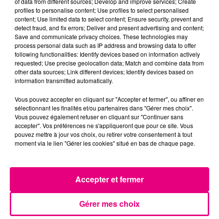
of data from different sources; Develop and improve services; Create
profiles to personalise content; Use profiles to select personalised
content; Use limited data to select content; Ensure security, prevent and
detect fraud, and fix errors; Deliver and present advertising and content;
Save and communicate privacy choices. These technologies may
process personal data such as IP address and browsing data to offer
following functionalities: Identify devices based on information actively
requested; Use precise geolocation data; Match and combine data from
other data sources; Link different devices; Identify devices based on
information transmitted automatically.
Vous pouvez accepter en cliquant sur "Accepter et fermer", ou affiner en
sélectionnant les finalités et/ou partenaires dans "Gérer mes choix".
Vous pouvez également refuser en cliquant sur "Continuer sans
accepter". Vos préférences ne s'appliqueront que pour ce site. Vous
pouvez mettre à jour vos choix, ou retirer votre consentement à tout
moment via le lien "Gérer les cookies" situé en bas de chaque page.
Accepter et fermer
22 juillet 2026
Toulouse : circulation perturbée dans le
secteur François Verdier...
Gérer mes choix