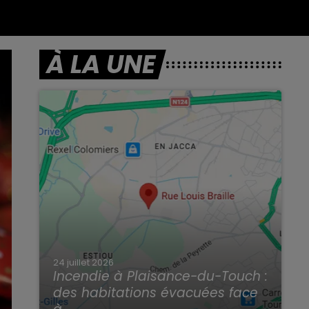
À LA UNE
24 juillet 2026
Incendie à Plaisance-du-Touch :
des habitations évacuées face