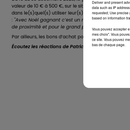
Deliver and present adv
valeur de 10 € à 500 €, sur le site dédié à l’opérat
data such as IP address 
dans le(s)quel(s) utiliser leur(s) gain(s). Pour Phi
requested; Use precise g
based on information tra
:
"Avec Noël gagnant c’est un nouveau coup de po
de proximité et pour le grand public."
Vous pouvez accepter en 
mes choix". Vous pouvez
Par ailleurs, les bons d’achat pourront être utilisés ju
ce site. Vous pouvez met
bas de chaque page.
Écoutez les réactions de Patrice Falcou, vice-pré