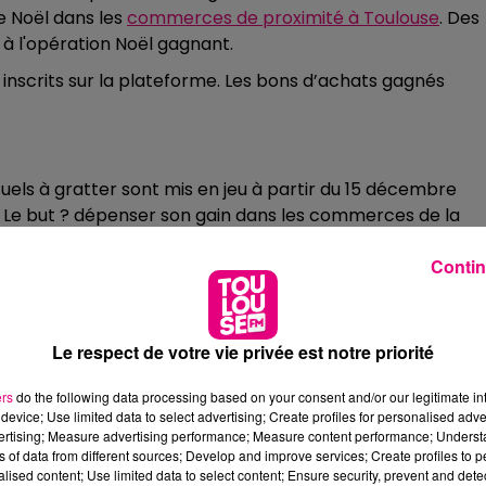
de Noël dans les
commerces de proximité à Toulouse
.
Des
à l'opération Noël gagnant.
nscrits sur la plate
forme. Les bons d’achats gagnés
uels à gratter sont mis en jeu à partir du 15 décembre
. Le but ? dépenser son gain dans les commerces de la
 commerçants pourront s’inscrire sur le site dédié à part
Contin
ra de remplir un formulaire en quelques clics :
 in »
#HauteGaronne
!
Le respect de votre vie privée est notre priorité
ces de proximité, la
@CCI31
, en partenariat avec le
al31
, organise la 2ème édition du jeu « Noël gagnant ».
ers
do the following data processing based on your consent and/or our legitimate int
device; Use limited data to select advertising; Create profiles for personalised adver
vertising; Measure advertising performance; Measure content performance; Unders
, 2020
ns of data from different sources; Develop and improve services; Create profiles to 
alised content; Use limited data to select content; Ensure security, prevent and detect
tenter de remporter un ou plusieurs bons d’achat d’une