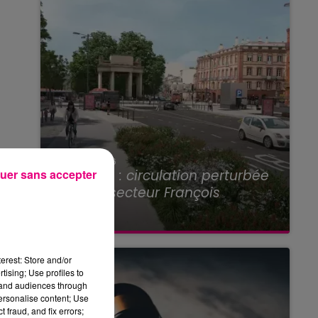
ir
22 juillet 2026
Toulouse : circulation perturbée
uer sans accepter
dans le secteur François
Verdier...
erest: Store and/or
tising; Use profiles to
tand audiences through
personalise content; Use
 fraud, and fix errors;