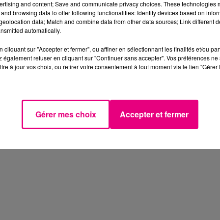
ertising and content; Save and communicate privacy choices. These technologies
ion. Les gagnants devront ensuite choisir le(s) commerce(s
and browsing data to offer following functionalities: Identify devices based on infor
lippe Robardey, Président de la CCI Toulouse Haute-Garonn
eolocation data; Match and combine data from other data sources; Link different de
nsmitted automatically.
uce que nous espérons profitable pour nos commerces
cliquant sur "Accepter et fermer", ou affiner en sélectionnant les finalités et/ou pa
 également refuser en cliquant sur "Continuer sans accepter". Vos préférences ne 
squ’au 5 janvier 2021 inclus.
tre à jour vos choix, ou retirer votre consentement à tout moment via le lien "Gérer 
sident de la CCI en charge du commerce :
Gérer mes choix
Accepter et fermer