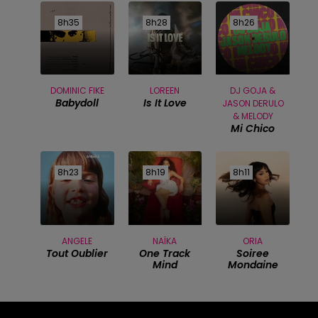
8h35
8h35
8h28
8h28
8h26
8h26
DOMINIC FIKE
LOREEN
DJ GOJA &
Babydoll
Is It Love
JASON DERULO
& MELODY
Mi Chico
8h23
8h23
8h19
8h19
8h11
8h11
ANGELE
NAÏKA
ORIA
Tout Oublier
One Track
Soiree
Mind
Mondaine