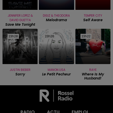
JENNIFER LOPEZ &
DISIZ & THEODORA
TEMPER CITY
Melodrama
Self Aware
DAVID GUETTA
Save Me Tonight
23h28
23h28
23h26
23h26
23h22
23h22
JUSTIN BIEBER
MANON LISA
RAYE
Sorry
Le Petit Pecheur
Where Is My
Husband!
RADIO
ACTU
EMPLOI