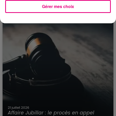
Toulouse : circulation perturbée dans le
secteur François Verdier...
Gérer mes choix
21 juillet 2026
Affaire Jubillar : le procès en appel