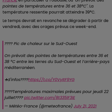
France
, en particulier à Toulouse, où
"on prévoit des
pointes de températures entre 36 et 38°C"
. La
température ressentie pourrait atteindre 39°C.
Le temps devrait en revanche se dégrader à partir de
vendredi, avec des orages prévus ce week-end.
????️ Pic de chaleur sur le Sud-Ouest
On prévoit des pointes de températures entre 36 et
38 °C entre les terres du Sud-Ouest et l’arrière-pays
méditerranéen.
➕d'infos????
https://t.co/Y0VyItF9YG
????Températures maximales prévues pour jeudi 22
juillet????
pic.twitter.com/8t335lF3iE
— Météo-France (@meteofrance)
July 21, 2021