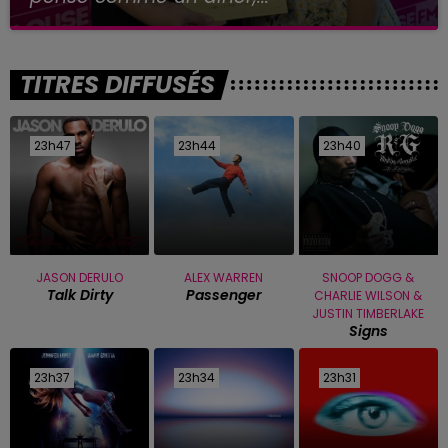
TITRES DIFFUSÉS
23h47
23h47
23h44
23h44
23h40
23h40
JASON DERULO
ALEX WARREN
SNOOP DOGG &
Talk Dirty
Passenger
CHARLIE WILSON &
JUSTIN TIMBERLAKE
Signs
23h37
23h37
23h34
23h34
23h31
23h31