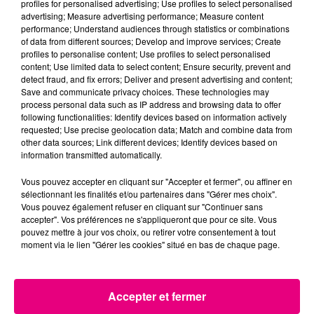
profiles for personalised advertising; Use profiles to select personalised
23 juillet 2026
advertising; Measure advertising performance; Measure content
Violent incendie au nord de Toulouse
performance; Understand audiences through statistics or combinations
of data from different sources; Develop and improve services; Create
profiles to personalise content; Use profiles to select personalised
content; Use limited data to select content; Ensure security, prevent and
detect fraud, and fix errors; Deliver and present advertising and content;
Save and communicate privacy choices. These technologies may
process personal data such as IP address and browsing data to offer
following functionalities: Identify devices based on information actively
requested; Use precise geolocation data; Match and combine data from
other data sources; Link different devices; Identify devices based on
information transmitted automatically.
Vous pouvez accepter en cliquant sur "Accepter et fermer", ou affiner en
sélectionnant les finalités et/ou partenaires dans "Gérer mes choix".
Vous pouvez également refuser en cliquant sur "Continuer sans
accepter". Vos préférences ne s'appliqueront que pour ce site. Vous
pouvez mettre à jour vos choix, ou retirer votre consentement à tout
moment via le lien "Gérer les cookies" situé en bas de chaque page.
Accepter et fermer
22 juillet 2026