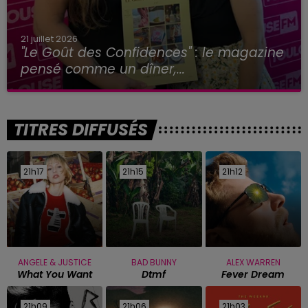
21 juillet 2026
"Le Goût des Confidences" : le magazine
pensé comme un dîner,...
TITRES DIFFUSÉS
21h17
21h17
21h15
21h15
21h12
21h12
ANGELE & JUSTICE
BAD BUNNY
ALEX WARREN
What You Want
Dtmf
Fever Dream
21h09
21h09
21h06
21h06
21h03
21h03