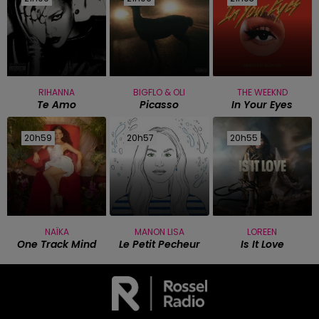
RIHANNA
BIGFLO & OLI
THE WEEKND
Te Amo
Picasso
In Your Eyes
20h59
20h59
20h57
20h57
20h55
20h55
NAÏKA
MANON LISA
LOREEN
One Track Mind
Le Petit Pecheur
Is It Love