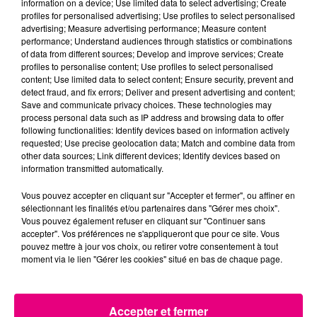
information on a device; Use limited data to select advertising; Create
profiles for personalised advertising; Use profiles to select personalised
advertising; Measure advertising performance; Measure content
performance; Understand audiences through statistics or combinations
of data from different sources; Develop and improve services; Create
profiles to personalise content; Use profiles to select personalised
content; Use limited data to select content; Ensure security, prevent and
24 juillet 2026
detect fraud, and fix errors; Deliver and present advertising and content;
Incendie à Plaisance-du-Touch : des
Save and communicate privacy choices. These technologies may
habitations évacuées face à...
process personal data such as IP address and browsing data to offer
following functionalities: Identify devices based on information actively
requested; Use precise geolocation data; Match and combine data from
other data sources; Link different devices; Identify devices based on
information transmitted automatically.
Vous pouvez accepter en cliquant sur "Accepter et fermer", ou affiner en
sélectionnant les finalités et/ou partenaires dans "Gérer mes choix".
Vous pouvez également refuser en cliquant sur "Continuer sans
accepter". Vos préférences ne s'appliqueront que pour ce site. Vous
pouvez mettre à jour vos choix, ou retirer votre consentement à tout
moment via le lien "Gérer les cookies" situé en bas de chaque page.
Accepter et fermer