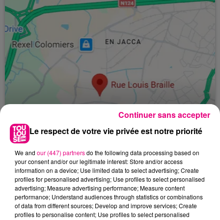
Continuer sans accepter
Le respect de votre vie privée est notre priorité
We and
our (447) partners
do the following data processing based on
your consent and/or our legitimate interest: Store and/or access
24 juillet 2026
information on a device; Use limited data to select advertising; Create
Incendie à Plaisance-du-Touch : des
profiles for personalised advertising; Use profiles to select personalised
habitations évacuées face à...
advertising; Measure advertising performance; Measure content
performance; Understand audiences through statistics or combinations
of data from different sources; Develop and improve services; Create
profiles to personalise content; Use profiles to select personalised