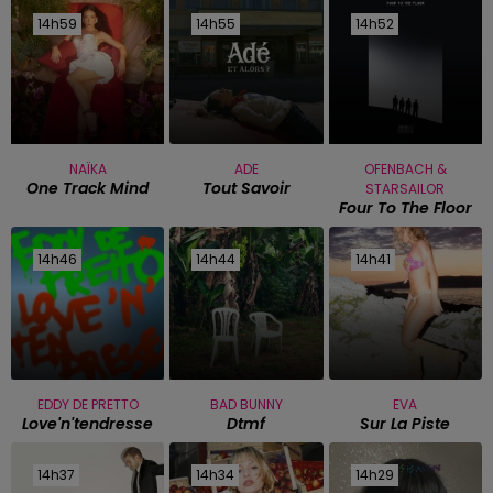
14h59
14h59
14h55
14h55
14h52
14h52
NAÏKA
ADE
OFENBACH &
One Track Mind
Tout Savoir
STARSAILOR
Four To The Floor
14h46
14h46
14h44
14h44
14h41
14h41
EDDY DE PRETTO
BAD BUNNY
EVA
Love'n'tendresse
Dtmf
Sur La Piste
14h37
14h37
14h34
14h34
14h29
14h29