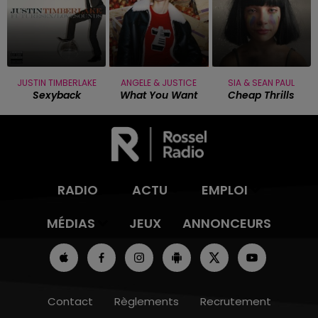
JUSTIN TIMBERLAKE
ANGELE & JUSTICE
SIA & SEAN PAUL
Sexyback
What You Want
Cheap Thrills
RADIO
ACTU
EMPLOI
MÉDIAS
JEUX
ANNONCEURS
Contact
Règlements
Recrutement