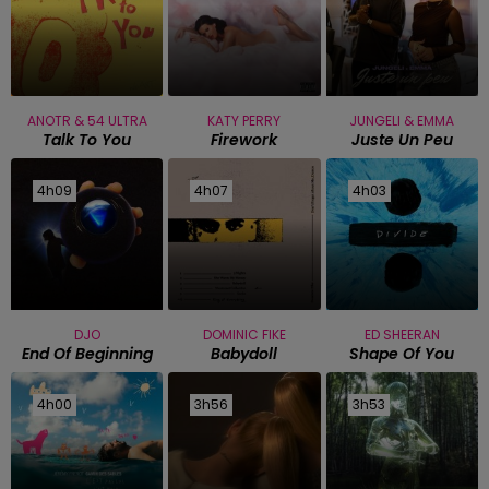
ANOTR & 54 ULTRA
KATY PERRY
JUNGELI & EMMA
Talk To You
Firework
Juste Un Peu
4h09
4h09
4h07
4h07
4h03
4h03
DJO
DOMINIC FIKE
ED SHEERAN
End Of Beginning
Babydoll
Shape Of You
4h00
4h00
3h56
3h56
3h53
3h53