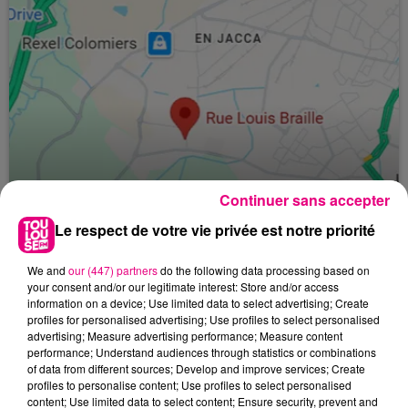
Continuer sans accepter
Le respect de votre vie privée est notre priorité
24 juillet 2026
We and
our (447) partners
do the following data processing based on
Incendie à Plaisance-du-Touch : des
your consent and/or our legitimate interest: Store and/or access
information on a device; Use limited data to select advertising; Create
habitations évacuées face à...
profiles for personalised advertising; Use profiles to select personalised
advertising; Measure advertising performance; Measure content
performance; Understand audiences through statistics or combinations
of data from different sources; Develop and improve services; Create
profiles to personalise content; Use profiles to select personalised
content; Use limited data to select content; Ensure security, prevent and