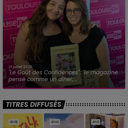
21 juillet 2026
"Le Goût des Confidences" : le magazine
pensé comme un dîner,...
TITRES DIFFUSÉS
4h18
4h18
4h14
4h14
4h11
4h11