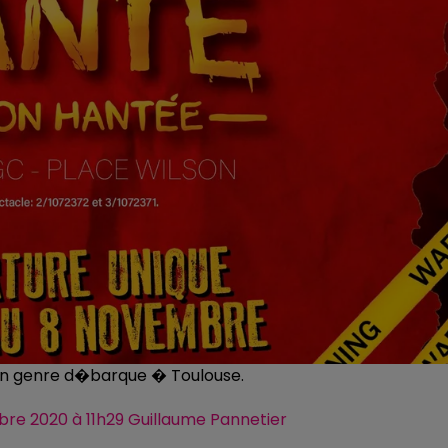
on genre d�barque � Toulouse.
tobre 2020 à 11h29 Guillaume Pannetier