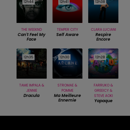
12h44
12h44
12h41
12h41
12h38
12h38
THE WEEKND
TEMPER CITY
CLARA LUCIANI
Can't Feel My
Self Aware
Respire
Face
Encore
12h35
12h35
12h30
12h30
12h28
12h28
TAME IMPALA &
STROMAE &
FARRUKO &
JENNIE
POMME
GREEICY &
Dracula
Ma Meilleure
STEVE AOKI
Ennemie
Yapaque