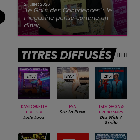
21 juillet 2026
"Le Goût des Confidences" : le
magazine pensé comme un
dîner,...
TITRES DIFFUSÉS
12h57
12h57
12h54
12h54
12h51
12h51
DAVID GUETTA
EVA
LADY GAGA &
Sur La Piste
FEAT. SIA
BRUNO MARS
Let's Love
Die With A
Smile