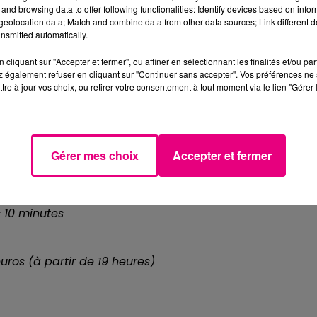
and browsing data to offer following functionalities: Identify devices based on infor
eolocation data; Match and combine data from other data sources; Link different de
emaine prochaine en écoutant
Toulou
nsmitted automatically.
us inviterons aussi à venir frissonne
cliquant sur "Accepter et fermer", ou affiner en sélectionnant les finalités et/ou pa
 également refuser en cliquant sur "Continuer sans accepter". Vos préférences ne 
 du Matin.
tre à jour vos choix, ou retirer votre consentement à tout moment via le lien "Gérer 
pour gagner vos invitations !
te ».
Gérer mes choix
Accepter et fermer
manche, de 14 heures à minuit
s 10 minutes
uros (à partir de 19 heures)