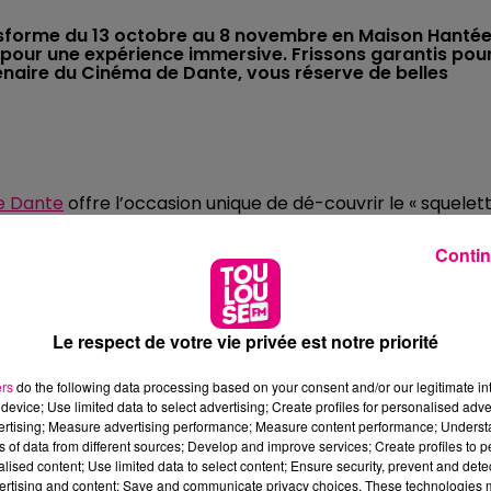
ansforme du 13 octobre au 8 novembre en Maison Hanté
t pour une expérience immersive. Frissons garantis pou
tenaire du Cinéma de Dante, vous réserve de belles
e Dante
offre l’occasion unique de dé-couvrir le « squelet
ction totale de ses espaces. Sur sept niveaux, l’ancien
Contin
ma de Dante, c’est un concept d’Escape Game tout droi
s-Unis
» déclare Maxime Laffont de L
R Society
. Une
sformer l’ancien théâtre des variétés, devenu cinéma UG
s décors uniques et réalisés par un atelier de créateurs.
Le respect de votre vie privée est notre priorité
PLUSIEURS MESURES SANITAIRES :
ers
do the following data processing based on your consent and/or our legitimate int
device; Use limited data to select advertising; Create profiles for personalised adver
é pour garantir la sécurité du public. Port du masque
vertising; Measure advertising performance; Measure content performance; Unders
sens unique, groupes restreints, points de distribution de
ns of data from different sources; Develop and improve services; Create profiles to 
alised content; Use limited data to select content; Ensure security, prevent and detect
ection de l’attraction… En cas de fièvre, un rembourseme
ertising and content; Save and communicate privacy choices. These technologies