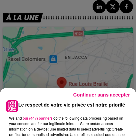
À LA UNE
Continuer sans accepter
Le respect de votre vie privée est notre priorité
We and
our (447) partners
do the following data processing based on
your consent and/or our legitimate interest: Store and/or access
information on a device; Use limited data to select advertising; Create
24 juillet 2026
profiles for personalised advertising; Use profiles to select personalised