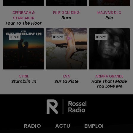
OFENBACH &
ELLIE GOULDING
MAUVAIS DJO
Burn
Pile
STARSAILOR
Four To The Floor
18h31
18h31
18h28
18h28
18h25
18h25
CYRIL
EVA
ARIANA GRANDE
Stumblin' In
Sur La Piste
Hate That I Made
You Love Me
RADIO
ACTU
EMPLOI