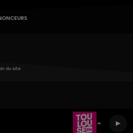
NONCEURS
an du site