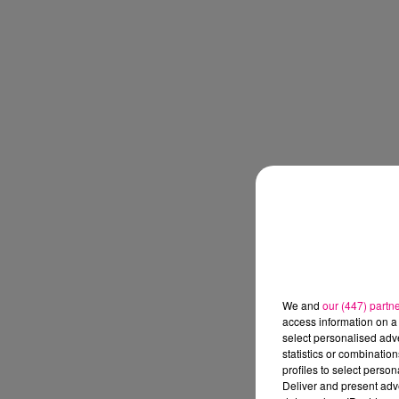
We and
our (447) partn
access information on a 
select personalised ad
statistics or combinatio
profiles to select person
Deliver and present adv