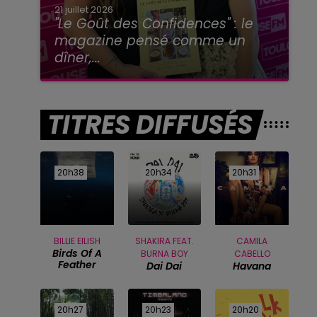
21 juillet 2026
"Le Goût des Confidences" : le
magazine pensé comme un
dîner,...
TITRES DIFFUSÉS
20h38
20h38
20h34
20h34
20h31
20h31
BILLIE EILISH
SHAKIRA FEAT.
CAMILA
Birds Of A
BURNA BOY
CABELLO
Feather
Dai Dai
Havana
20h27
20h27
20h23
20h23
20h20
20h20