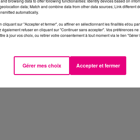
and browsing data to offer following functionalities: Identify devices based on infor
eolocation data; Match and combine data from other data sources; Link different de
nsmitted automatically.
cliquant sur "Accepter et fermer", ou affiner en sélectionnant les finalités et/ou pa
 également refuser en cliquant sur "Continuer sans accepter". Vos préférences ne 
tre à jour vos choix, ou retirer votre consentement à tout moment via le lien "Gérer 
Gérer mes choix
Accepter et fermer