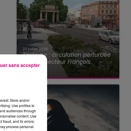
22 juillet 2026
Toulouse : circulation perturbée
dans le secteur François
uer sans accepter
Verdier...
erest: Store and/or
tising; Use profiles to
tand audiences through
personalise content; Use
 fraud, and fix errors;
 may process personal