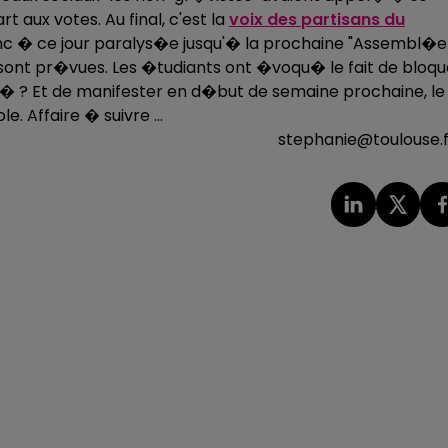
 aux votes. Au final, c'est la
voix des partisans du
onc � ce jour paralys�e jusqu'� la prochaine "Assembl�e
sont pr�vues. Les �tudiants ont �voqu� le fait de bloqu
 ? Et de manifester en d�but de semaine prochaine, le 
 Affaire � suivre ...
stephanie@toulouse.