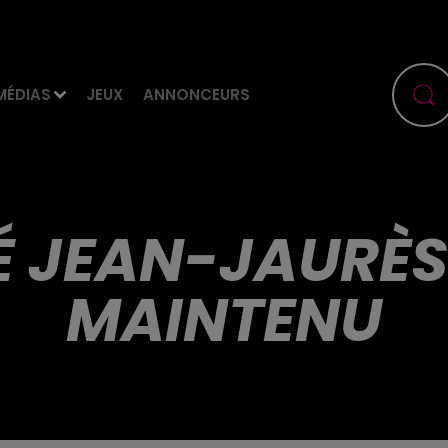
MÉDIAS
JEUX
ANNONCEURS
É JEAN-JAURÈS
MAINTENU