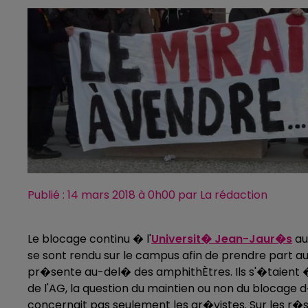
Publié : 14 mars 2018 à 0h00 par La rédaction
Le blocage continu � l'
Universit� Jean-Jaur�s
au 
se sont rendu sur le campus afin de prendre part 
pr�sente au-del� des amphithÈtres. Ils s'�taient 
de l'AG, la question du maintien ou non du blocage
concernait pas seulement les gr�vistes. Sur les r�