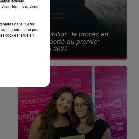
mation actively
vices; Identify devices
rtenaires dans "Gérer
21 juillet 2026
s'appliqueront que pour
Affaire Jubillar : le procès en
les cookies" situé en
appel reporté au premier
semestre 2027