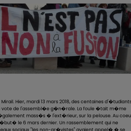
Mirail. Hier, mardi 13 mars 2018, des centaines d'�tudiant
au vote de l'assembl�e g�n�rale. La foule �tait m�me
�galement mass�s � l'ext�rieur, sur la pelouse. Au coeu
 d�but� le 6 mars dernier. Un rassemblement qui ne
seaux sociaux "les non-gr�vistes" avaient appel� � se