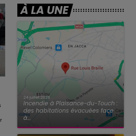
À LA UNE
24 juillet 2026
Incendie à Plaisance-du-Touch :
s
des habitations évacuées face
à...
r