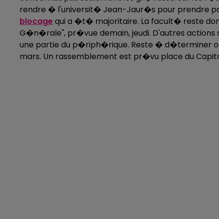
rendre � l'universit� Jean-Jaur�s pour prendre part
blocage
qui a �t� majoritaire. La facult� reste d
G�n�rale", pr�vue demain, jeudi. D'autres actions 
une partie du p�riph�rique. Reste � d�terminer o�
mars. Un rassemblement est pr�vu place du Capitole.