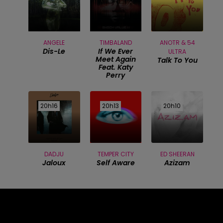
ANGELE
TIMBALAND
ANOTR & 54
Dis-Le
If We Ever
ULTRA
Meet Again
Talk To You
Feat. Katy
Perry
20h16
20h16
20h13
20h13
20h10
20h10
DADJU
TEMPER CITY
ED SHEERAN
Jaloux
Self Aware
Azizam