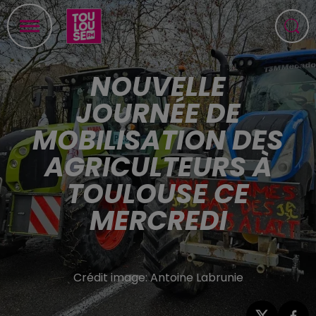
NOUVELLE
JOURNÉE DE
MOBILISATION DES
AGRICULTEURS À
TOULOUSE CE
MERCREDI
Crédit image:
Antoine Labrunie