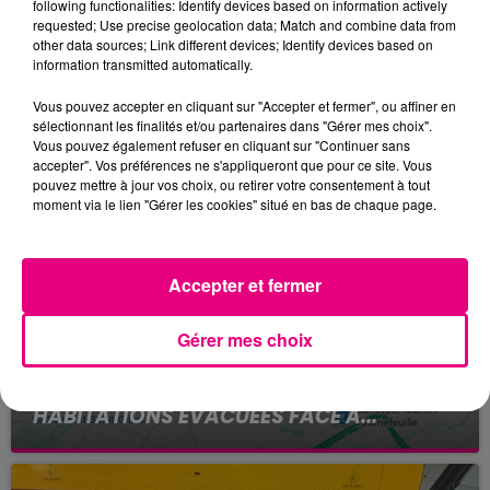
following functionalities: Identify devices based on information actively
requested; Use precise geolocation data; Match and combine data from
other data sources; Link different devices; Identify devices based on
information transmitted automatically.
Vous pouvez accepter en cliquant sur "Accepter et fermer", ou affiner en
sélectionnant les finalités et/ou partenaires dans "Gérer mes choix".
Vous pouvez également refuser en cliquant sur "Continuer sans
FILS D'ACTUS
accepter". Vos préférences ne s'appliqueront que pour ce site. Vous
pouvez mettre à jour vos choix, ou retirer votre consentement à tout
moment via le lien "Gérer les cookies" situé en bas de chaque page.
Accepter et fermer
Gérer mes choix
24 juillet 2026
INCENDIE À PLAISANCE-DU-TOUCH : DES
HABITATIONS ÉVACUÉES FACE À...
Alors que la Haute-Garonne est en vigilance
rouge pour risque très élevé de feux de forêt, un