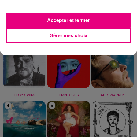
Capricorne
Verseau
Poissons
Accepter et fermer
LE TOP
Gérer mes choix
1
2
3
TEDDY SWIMS
TEMPER CITY
ALEX WARREN
4
5
6