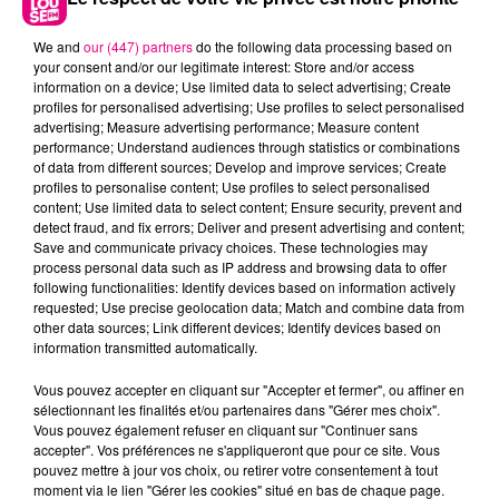
We and
our (447) partners
do the following data processing based on
your consent and/or our legitimate interest: Store and/or access
information on a device; Use limited data to select advertising; Create
profiles for personalised advertising; Use profiles to select personalised
advertising; Measure advertising performance; Measure content
performance; Understand audiences through statistics or combinations
Cancer
Lion
Vierge
of data from different sources; Develop and improve services; Create
profiles to personalise content; Use profiles to select personalised
content; Use limited data to select content; Ensure security, prevent and
detect fraud, and fix errors; Deliver and present advertising and content;
Save and communicate privacy choices. These technologies may
process personal data such as IP address and browsing data to offer
following functionalities: Identify devices based on information actively
requested; Use precise geolocation data; Match and combine data from
other data sources; Link different devices; Identify devices based on
information transmitted automatically.
Balance
Scorpion
Sagittaire
Vous pouvez accepter en cliquant sur "Accepter et fermer", ou affiner en
sélectionnant les finalités et/ou partenaires dans "Gérer mes choix".
Vous pouvez également refuser en cliquant sur "Continuer sans
accepter". Vos préférences ne s'appliqueront que pour ce site. Vous
pouvez mettre à jour vos choix, ou retirer votre consentement à tout
moment via le lien "Gérer les cookies" situé en bas de chaque page.