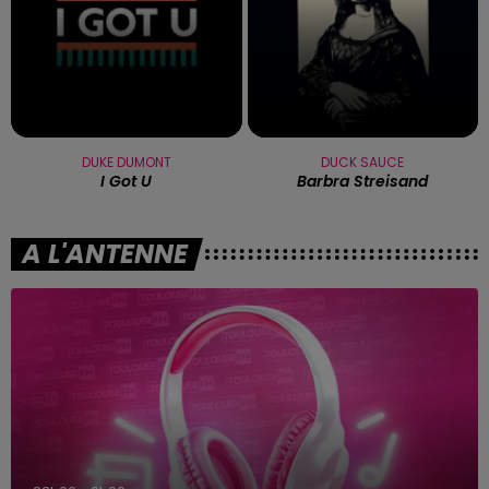
DUKE DUMONT
DUCK SAUCE
I Got U
Barbra Streisand
A L'ANTENNE