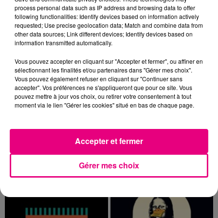
Alors que la Haute-Garonne est en vigilance
process personal data such as IP address and browsing data to offer
following functionalities: Identify devices based on information actively
rouge pour risque très élevé de feux de forêt, un
requested; Use precise geolocation data; Match and combine data from
nouvel incendie spectaculaire s'est déclaré ce
other data sources; Link different devices; Identify devices based on
vendredi...
information transmitted automatically.
Vous pouvez accepter en cliquant sur "Accepter et fermer", ou affiner en
sélectionnant les finalités et/ou partenaires dans "Gérer mes choix".
Vous pouvez également refuser en cliquant sur "Continuer sans
accepter". Vos préférences ne s'appliqueront que pour ce site. Vous
23 juillet 2026
pouvez mettre à jour vos choix, ou retirer votre consentement à tout
VIOLENT INCENDIE AU NORD DE
moment via le lien "Gérer les cookies" situé en bas de chaque page.
TOULOUSE
La Haute-Garonne sera placé en alerte rouge
Accepter et fermer
par Météo France ce vendredi 24 juillet aux feux
de forêt.
TITRES DIFFUSÉS
Gérer mes choix
23h09
23h09
23h06
23h06