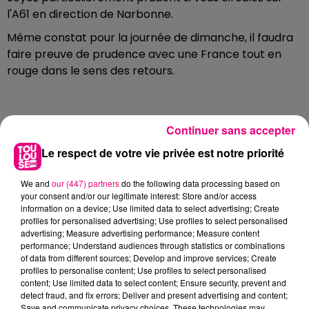
l'A61 en direction de Narbonne.
Même constat pour la journée de dimanche, il faudra
faire preuve de prudence avec une France tout en
rouge dans le sens des retours.
Continuer sans accepter
FILS D'ACTUS
Le respect de votre vie privée est notre priorité
We and
our (447) partners
do the following data processing based on
your consent and/or our legitimate interest: Store and/or access
information on a device; Use limited data to select advertising; Create
profiles for personalised advertising; Use profiles to select personalised
advertising; Measure advertising performance; Measure content
performance; Understand audiences through statistics or combinations
of data from different sources; Develop and improve services; Create
profiles to personalise content; Use profiles to select personalised
24 juillet 2026
content; Use limited data to select content; Ensure security, prevent and
INCENDIE À PLAISANCE-DU-TOUCH : DES
detect fraud, and fix errors; Deliver and present advertising and content;
HABITATIONS ÉVACUÉES FACE À...
Save and communicate privacy choices. These technologies may