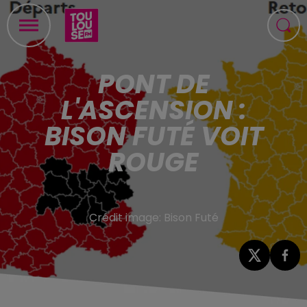
PONT DE
L'ASCENSION :
BISON FUTÉ VOIT
ROUGE
Crédit image:
Bison Futé