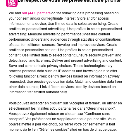
EN PLEIN AIR
We and
our (447) partners
do the following data processing based on
your consent and/or our legitimate interest: Store and/or access
La préfecture de la Haute-Garonne annule toutes les
information on a device; Use limited data to select advertising; Create
manifestations sportives en plein air et dans les
profiles for personalised advertising; Use profiles to select personalised
advertising; Measure advertising performance; Measure content
espaces non climatisés. La décision est prise au cas
performance; Understand audiences through statistics or combinations
par cas pour les manifestations culturelles ou
of data from different sources; Develop and improve services; Create
récréatives. Enfin, la consommation d'alcool est
profiles to personalise content; Use profiles to select personalised
content; Use limited data to select content; Ensure security, prevent and
prohibée sur la voie publique dans les départements
detect fraud, and fix errors; Deliver and present advertising and content;
placés en alerte rouge à la canicule.
Save and communicate privacy choices. These technologies may
process personal data such as IP address and browsing data to offer
following functionalities: Identify devices based on information actively
requested; Use precise geolocation data; Match and combine data from
PLAN CANICULE À TOULOUSE
other data sources; Link different devices; Identify devices based on
information transmitted automatically.
Pour celles et ceux en quête de fraîcheur, le tarif
d'entrée des piscines municipales s'élève à 1 euro. La
Vous pouvez accepter en cliquant sur "Accepter et fermer", ou affiner en
sélectionnant les finalités et/ou partenaires dans "Gérer mes choix".
médiathèque étend ses horaires d'ouverture à 21h,
Vous pouvez également refuser en cliquant sur "Continuer sans
pendant que quatorze parcs et jardins de la Ville rose
accepter". Vos préférences ne s'appliqueront que pour ce site. Vous
restent ouverts jusqu'à 23h, dont
vous retrouvez
pouvez mettre à jour vos choix, ou retirer votre consentement à tout
moment via le lien "Gérer les cookies" situé en bas de chaque page.