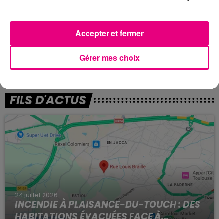
l'adresse en cliquant ici
.
La base de loisirs de la Reynerie reste accessible
jusqu'à 20h. Les restaurants seniors accueillent le
Accepter et fermer
public jusqu'à 18h, sauf celui de Saint-Cyprien (15h) et
de Lafourguette (fermé).
Gérer mes choix
FILS D'ACTUS
24 juillet 2026
INCENDIE À PLAISANCE-DU-TOUCH : DES
HABITATIONS ÉVACUÉES FACE À...