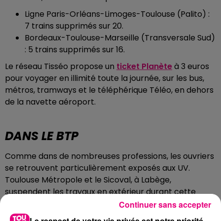
Ligne Paris-Orléans-Limoges-Toulouse (Palito) :
7 trains supprimés sur 20.
Bordeaux-Toulouse-Marseille (Transversale Sud)
: 5 trains supprimés sur 16.
Le réseau Tisséo propose un
ticket Planète
à 3 euros
pour voyager en illimité toute la journée, sur les bus,
métros, tramways et le téléphérique Téléo, en dehors
de la navette aéroport.
DANS LE BTP
Comme dans de nombreuses professions, les ouvriers
se retrouvent particulièrement exposés aux UV.
Toulouse Métropole et le Sicoval, à Labège,
suspendent les travaux en extérieur durant cette
période d'alerte rouge, sur la tranche 12h - 20h.
Continuer sans accepter
Le respect de votre vie privée est notre priorité