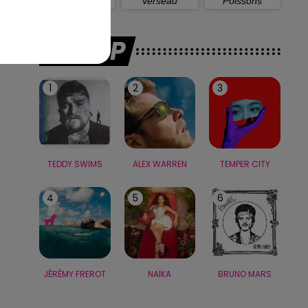
Capricorne
Verseau
Poissons
LE TOP
1
2
3
TEDDY SWIMS
ALEX WARREN
TEMPER CITY
4
5
6
JÉRÉMY FREROT
NAÏKA
BRUNO MARS