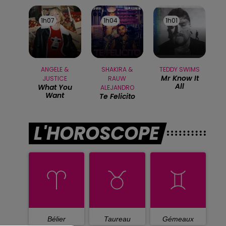
1h07
1h07
1h04
1h04
1h01
1h01
ANGELE &
SHAKIRA &
TEDDY SWIMS
Mr Know It
JUSTICE
RAUW
All
What You
ALEJANDRO
Want
Te Felicito
L'HOROSCOPE
Bélier
Taureau
Gémeaux