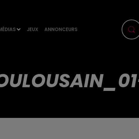
MÉDIAS
JEUX
ANNONCEURS
OULOUSAIN_01