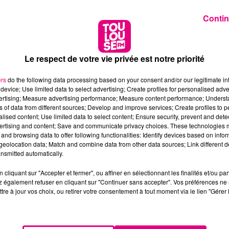
Contin
Le respect de votre vie privée est notre priorité
ers
do the following data processing based on your consent and/or our legitimate int
device; Use limited data to select advertising; Create profiles for personalised adver
vertising; Measure advertising performance; Measure content performance; Unders
ns of data from different sources; Develop and improve services; Create profiles to 
alised content; Use limited data to select content; Ensure security, prevent and detect
ertising and content; Save and communicate privacy choices. These technologies
and browsing data to offer following functionalities: Identify devices based on infor
eolocation data; Match and combine data from other data sources; Link different de
nsmitted automatically.
cliquant sur "Accepter et fermer", ou affiner en sélectionnant les finalités et/ou pa
 également refuser en cliquant sur "Continuer sans accepter". Vos préférences ne 
tre à jour vos choix, ou retirer votre consentement à tout moment via le lien "Gérer 