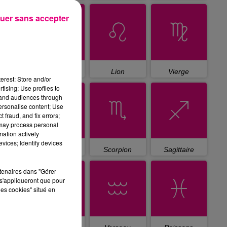
uer sans accepter
Cancer
Lion
Vierge
erest: Store and/or
tising; Use profiles to
tand audiences through
personalise content; Use
 fraud, and fix errors;
 may process personal
mation actively
vices; Identify devices
Balance
Scorpion
Sagittaire
rtenaires dans "Gérer
s'appliqueront que pour
les cookies" situé en