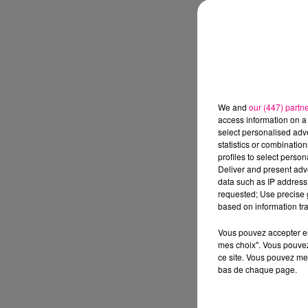
We and
our (447) partn
access information on a 
select personalised ad
statistics or combinatio
profiles to select person
Deliver and present adv
data such as IP address 
requested; Use precise g
based on information tra
Vous pouvez accepter en 
mes choix". Vous pouvez
ce site. Vous pouvez met
bas de chaque page.