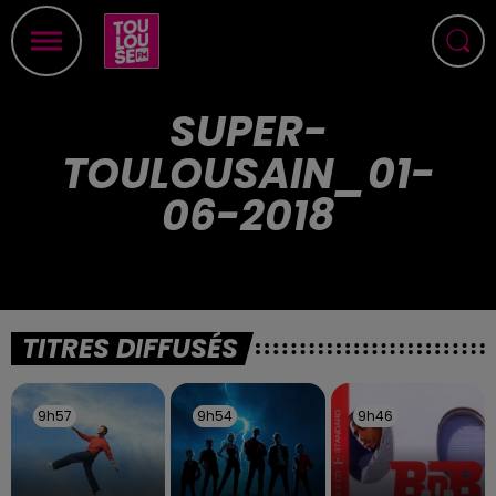
SUPER-
TOULOUSAIN_01-
06-2018
TITRES DIFFUSÉS
9h57
9h57
9h54
9h54
9h46
9h46