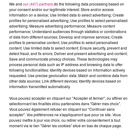
We and
our (447) partners
do the following data processing based on
your consent and/or our legitimate interest: Store and/or access
information on a device; Use limited data to select advertising; Create
profiles for personalised advertising; Use profiles to select personalised
advertising; Measure advertising performance; Measure content
Cancer
Lion
Vierge
performance; Understand audiences through statistics or combinations
of data from different sources; Develop and improve services; Create
profiles to personalise content; Use profiles to select personalised
content; Use limited data to select content; Ensure security, prevent and
detect fraud, and fix errors; Deliver and present advertising and content;
Save and communicate privacy choices. These technologies may
process personal data such as IP address and browsing data to offer
following functionalities: Identify devices based on information actively
requested; Use precise geolocation data; Match and combine data from
Balance
Scorpion
Sagittaire
other data sources; Link different devices; Identify devices based on
information transmitted automatically.
Vous pouvez accepter en cliquant sur "Accepter et fermer", ou affiner en
sélectionnant les finalités et/ou partenaires dans "Gérer mes choix".
Vous pouvez également refuser en cliquant sur "Continuer sans
accepter". Vos préférences ne s'appliqueront que pour ce site. Vous
pouvez mettre à jour vos choix, ou retirer votre consentement à tout
moment via le lien "Gérer les cookies" situé en bas de chaque page.
Capricorne
Verseau
Poissons