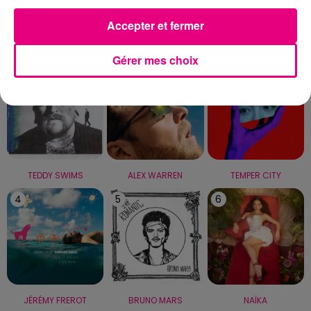
Accepter et fermer
LE TOP
Gérer mes choix
1
2
3
TEDDY SWIMS
ALEX WARREN
TEMPER CITY
4
5
6
JÉRÉMY FREROT
BRUNO MARS
NAÏKA