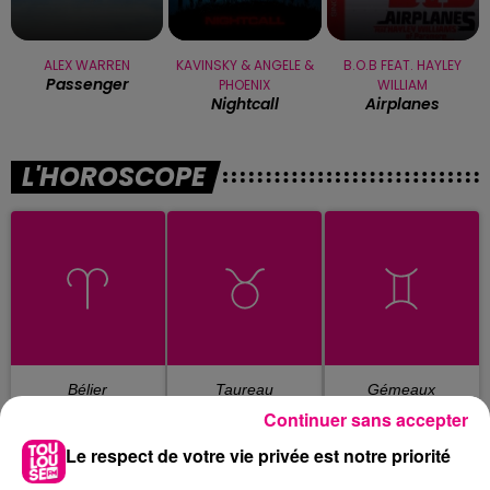
ALEX WARREN
KAVINSKY & ANGELE &
B.O.B FEAT. HAYLEY
Passenger
PHOENIX
WILLIAM
Nightcall
Airplanes
L'HOROSCOPE
Bélier
Taureau
Gémeaux
Continuer sans accepter
Le respect de votre vie privée est notre priorité