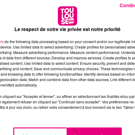
Contin
Le respect de votre vie privée est notre priorité
ers
do the following data processing based on your consent and/or our legitimate int
device; Use limited data to select advertising; Create profiles for personalised adver
vertising; Measure advertising performance; Measure content performance; Unders
ns of data from different sources; Develop and improve services; Create profiles to 
alised content; Use limited data to select content; Ensure security, prevent and detect
ertising and content; Save and communicate privacy choices. These technologies
and browsing data to offer following functionalities: Identify devices based on infor
eolocation data; Match and combine data from other data sources; Link different de
nsmitted automatically.
cliquant sur "Accepter et fermer", ou affiner en sélectionnant les finalités et/ou pa
 également refuser en cliquant sur "Continuer sans accepter". Vos préférences ne 
tre à jour vos choix, ou retirer votre consentement à tout moment via le lien "Gérer 