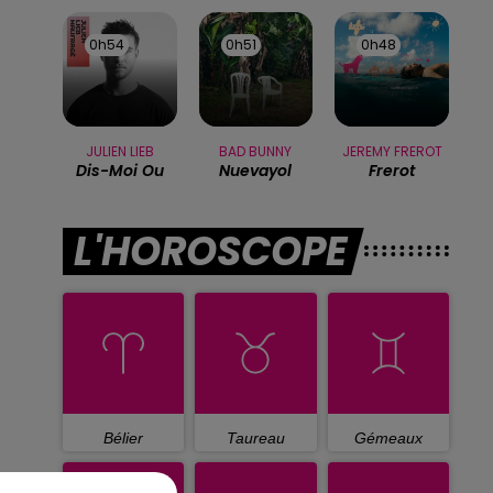
0h54
0h54
0h51
0h51
0h48
0h48
JULIEN LIEB
BAD BUNNY
JEREMY FREROT
Dis-Moi Ou
Nuevayol
Frerot
L'HOROSCOPE
Bélier
Taureau
Gémeaux