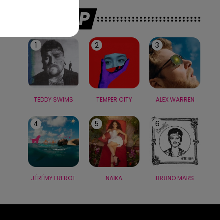
LE TOP
1
2
3
TEDDY SWIMS
TEMPER CITY
ALEX WARREN
4
5
6
JÉRÉMY FREROT
NAÏKA
BRUNO MARS