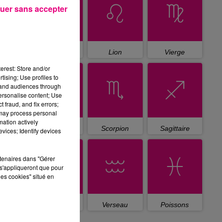
uer sans accepter
Cancer
Lion
Vierge
erest: Store and/or
tising; Use profiles to
tand audiences through
personalise content; Use
 fraud, and fix errors;
 may process personal
mation actively
Balance
Scorpion
Sagittaire
vices; Identify devices
rtenaires dans "Gérer
s'appliqueront que pour
les cookies" situé en
Capricorne
Verseau
Poissons