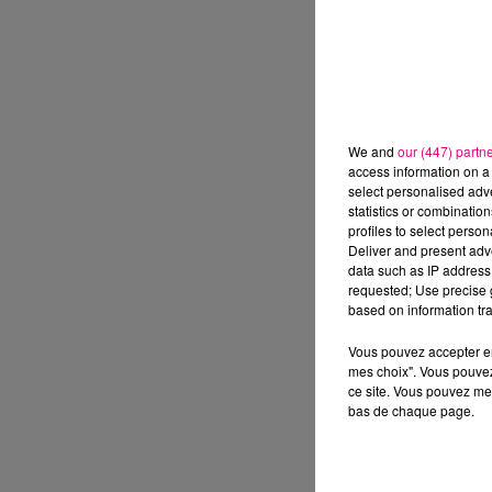
We and
our (447) partn
access information on a 
select personalised ad
statistics or combinatio
profiles to select person
Deliver and present adv
data such as IP address 
requested; Use precise g
based on information tra
Vous pouvez accepter en 
mes choix". Vous pouvez
ce site. Vous pouvez met
bas de chaque page.