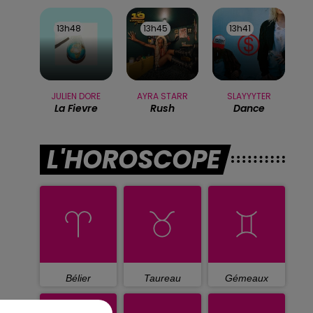
13h48
13h48
13h45
13h45
13h41
13h41
JULIEN DORE
AYRA STARR
SLAYYYTER
La Fievre
Rush
Dance
L'HOROSCOPE
Bélier
Taureau
Gémeaux