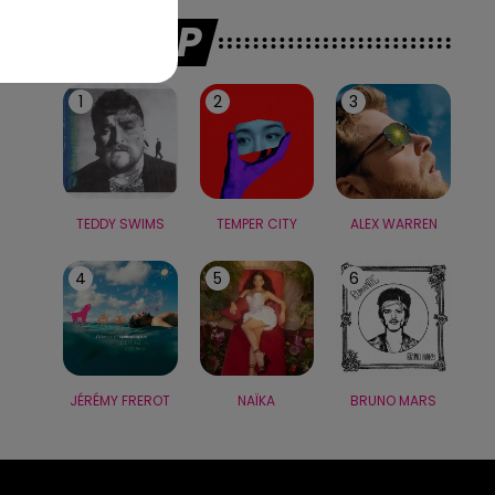
LE TOP
1
2
3
TEDDY SWIMS
TEMPER CITY
ALEX WARREN
4
5
6
JÉRÉMY FREROT
NAÏKA
BRUNO MARS