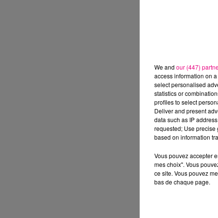
We and
our (447) partn
access information on a 
select personalised ad
statistics or combinatio
profiles to select person
Deliver and present adv
data such as IP address 
requested; Use precise g
based on information tra
Vous pouvez accepter en 
mes choix". Vous pouvez
ce site. Vous pouvez met
bas de chaque page.