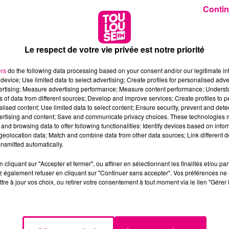
Contin
Le respect de votre vie privée est notre priorité
ers
do the following data processing based on your consent and/or our legitimate int
device; Use limited data to select advertising; Create profiles for personalised adver
vertising; Measure advertising performance; Measure content performance; Unders
ns of data from different sources; Develop and improve services; Create profiles to 
alised content; Use limited data to select content; Ensure security, prevent and detect
ertising and content; Save and communicate privacy choices. These technologies
and browsing data to offer following functionalities: Identify devices based on infor
eolocation data; Match and combine data from other data sources; Link different de
nsmitted automatically.
cliquant sur "Accepter et fermer", ou affiner en sélectionnant les finalités et/ou pa
 également refuser en cliquant sur "Continuer sans accepter". Vos préférences ne 
tre à jour vos choix, ou retirer votre consentement à tout moment via le lien "Gérer 