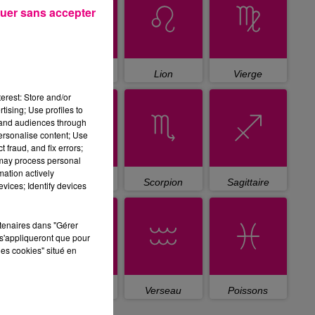
uer sans accepter
Cancer
Lion
Vierge
erest: Store and/or
tising; Use profiles to
tand audiences through
personalise content; Use
 fraud, and fix errors;
 may process personal
mation actively
Balance
Scorpion
Sagittaire
vices; Identify devices
rtenaires dans "Gérer
s'appliqueront que pour
les cookies" situé en
Capricorne
Verseau
Poissons