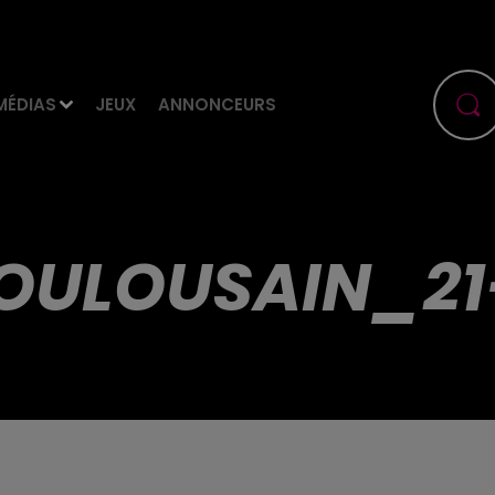
MÉDIAS
JEUX
ANNONCEURS
OULOUSAIN_21