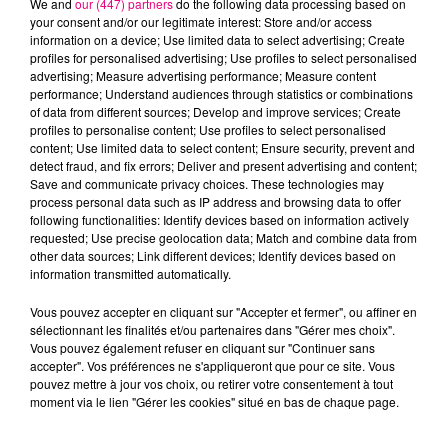
We and
our (447) partners
do the following data processing based on
your consent and/or our legitimate interest: Store and/or access
information on a device; Use limited data to select advertising; Create
profiles for personalised advertising; Use profiles to select personalised
Cancer
Lion
Vierge
advertising; Measure advertising performance; Measure content
performance; Understand audiences through statistics or combinations
of data from different sources; Develop and improve services; Create
profiles to personalise content; Use profiles to select personalised
content; Use limited data to select content; Ensure security, prevent and
detect fraud, and fix errors; Deliver and present advertising and content;
Save and communicate privacy choices. These technologies may
process personal data such as IP address and browsing data to offer
following functionalities: Identify devices based on information actively
requested; Use precise geolocation data; Match and combine data from
Balance
Scorpion
Sagittaire
other data sources; Link different devices; Identify devices based on
information transmitted automatically.
Vous pouvez accepter en cliquant sur "Accepter et fermer", ou affiner en
sélectionnant les finalités et/ou partenaires dans "Gérer mes choix".
Vous pouvez également refuser en cliquant sur "Continuer sans
accepter". Vos préférences ne s'appliqueront que pour ce site. Vous
pouvez mettre à jour vos choix, ou retirer votre consentement à tout
moment via le lien "Gérer les cookies" situé en bas de chaque page.
Capricorne
Verseau
Poissons