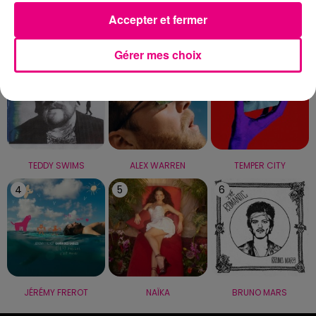
Accepter et fermer
LE TOP
Gérer mes choix
1
2
3
TEDDY SWIMS
ALEX WARREN
TEMPER CITY
4
5
6
JÉRÉMY FREROT
NAÏKA
BRUNO MARS