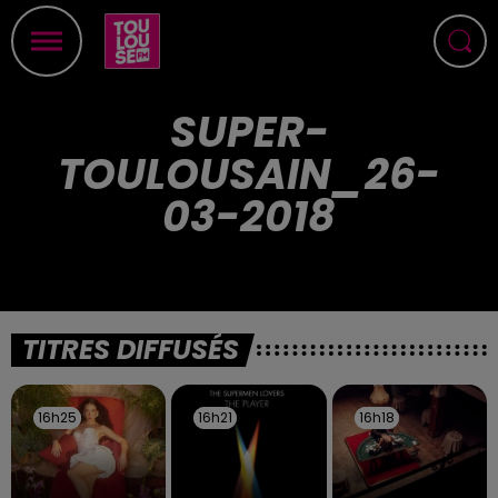
SUPER-
TOULOUSAIN_26-
03-2018
TITRES DIFFUSÉS
16h25
16h25
16h21
16h21
16h18
16h18