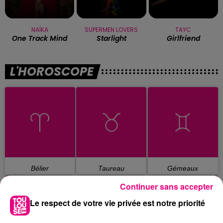
NAÏKA
SUPERMEN LOVERS
TAYC
One Track Mind
Starlight
Girlfriend
L'HOROSCOPE
Bélier
Taureau
Gémeaux
Continuer sans accepter
Le respect de votre vie privée est notre priorité