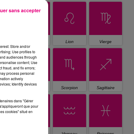
uer sans accepter
Cancer
Lion
Vierge
erest: Store and/or
tising; Use profiles to
tand audiences through
personalise content; Use
 fraud, and fix errors;
 may process personal
mation actively
vices; Identify devices
Balance
Scorpion
Sagittaire
rtenaires dans "Gérer
s'appliqueront que pour
les cookies" situé en
Capricorne
Verseau
Poissons