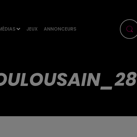
MÉDIAS
JEUX
ANNONCEURS
OULOUSAIN_28