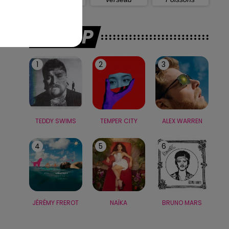
LE TOP
1
2
3
TEDDY SWIMS
TEMPER CITY
ALEX WARREN
4
5
6
JÉRÉMY FREROT
NAÏKA
BRUNO MARS