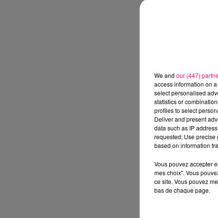
We and
our (447) partn
access information on a 
select personalised ad
statistics or combinatio
profiles to select person
Deliver and present adv
data such as IP address 
requested; Use precise g
based on information tra
Vous pouvez accepter en 
mes choix". Vous pouvez
ce site. Vous pouvez met
bas de chaque page.