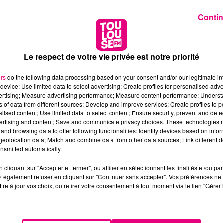
Contin
Le respect de votre vie privée est notre priorité
ers
do the following data processing based on your consent and/or our legitimate int
device; Use limited data to select advertising; Create profiles for personalised adver
vertising; Measure advertising performance; Measure content performance; Unders
ns of data from different sources; Develop and improve services; Create profiles to 
alised content; Use limited data to select content; Ensure security, prevent and detect
ertising and content; Save and communicate privacy choices. These technologies
and browsing data to offer following functionalities: Identify devices based on infor
eolocation data; Match and combine data from other data sources; Link different de
nsmitted automatically.
cliquant sur "Accepter et fermer", ou affiner en sélectionnant les finalités et/ou pa
 également refuser en cliquant sur "Continuer sans accepter". Vos préférences ne 
tre à jour vos choix, ou retirer votre consentement à tout moment via le lien "Gérer 