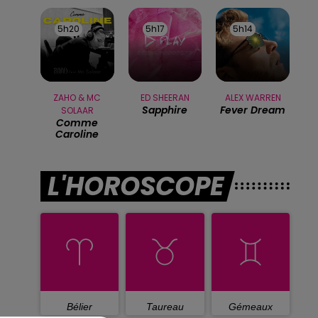
5h20
5h20
5h17
5h17
5h14
5h14
ZAHO & MC
ED SHEERAN
ALEX WARREN
Sapphire
Fever Dream
SOLAAR
Comme
Caroline
L'HOROSCOPE
Bélier
Taureau
Gémeaux