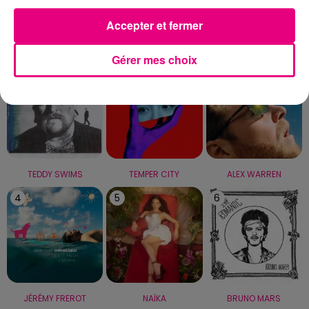
Accepter et fermer
LE TOP
Gérer mes choix
1
2
3
TEDDY SWIMS
TEMPER CITY
ALEX WARREN
4
5
6
JÉRÉMY FREROT
NAÏKA
BRUNO MARS