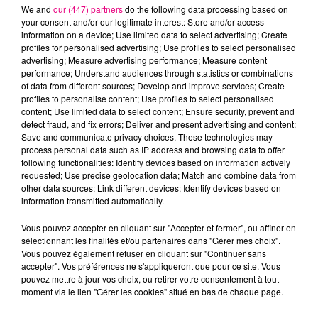
We and
our (447) partners
do the following data processing based on
your consent and/or our legitimate interest: Store and/or access
information on a device; Use limited data to select advertising; Create
profiles for personalised advertising; Use profiles to select personalised
advertising; Measure advertising performance; Measure content
Cancer
Lion
Vierge
performance; Understand audiences through statistics or combinations
of data from different sources; Develop and improve services; Create
profiles to personalise content; Use profiles to select personalised
content; Use limited data to select content; Ensure security, prevent and
detect fraud, and fix errors; Deliver and present advertising and content;
Save and communicate privacy choices. These technologies may
process personal data such as IP address and browsing data to offer
following functionalities: Identify devices based on information actively
requested; Use precise geolocation data; Match and combine data from
Balance
Scorpion
Sagittaire
other data sources; Link different devices; Identify devices based on
information transmitted automatically.
Vous pouvez accepter en cliquant sur "Accepter et fermer", ou affiner en
sélectionnant les finalités et/ou partenaires dans "Gérer mes choix".
Vous pouvez également refuser en cliquant sur "Continuer sans
accepter". Vos préférences ne s'appliqueront que pour ce site. Vous
pouvez mettre à jour vos choix, ou retirer votre consentement à tout
moment via le lien "Gérer les cookies" situé en bas de chaque page.
Capricorne
Verseau
Poissons