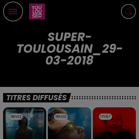
SUPER-
TOULOUSAIN_29-
03-2018
TITRES DIFFUSÉS
18h02
18h02
18h00
18h00
17h57
17h57