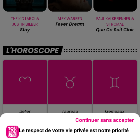
THE KID LAROI &
ALEX WARREN
PAUL KALKBRENNER &
Fever Dream
JUSTIN BIEBER
STROMAE
Stay
Que Ce Soit Clair
L'HOROSCOPE
Bélier
Taureau
Gémeaux
Continuer sans accepter
Le respect de votre vie privée est notre priorité