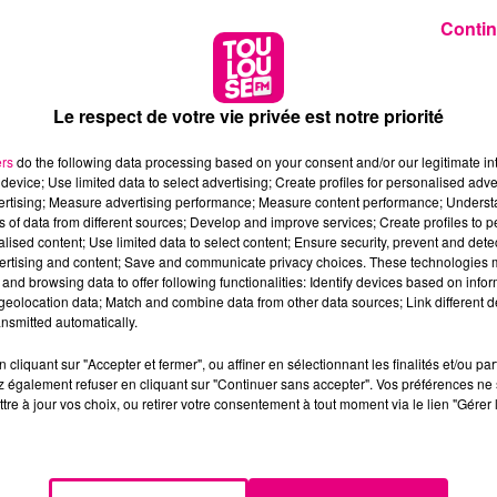
Contin
Le respect de votre vie privée est notre priorité
ers
do the following data processing based on your consent and/or our legitimate int
device; Use limited data to select advertising; Create profiles for personalised adver
vertising; Measure advertising performance; Measure content performance; Unders
ns of data from different sources; Develop and improve services; Create profiles to 
alised content; Use limited data to select content; Ensure security, prevent and detect
ertising and content; Save and communicate privacy choices. These technologies
and browsing data to offer following functionalities: Identify devices based on infor
eolocation data; Match and combine data from other data sources; Link different de
nsmitted automatically.
cliquant sur "Accepter et fermer", ou affiner en sélectionnant les finalités et/ou pa
 également refuser en cliquant sur "Continuer sans accepter". Vos préférences ne 
tre à jour vos choix, ou retirer votre consentement à tout moment via le lien "Gérer 