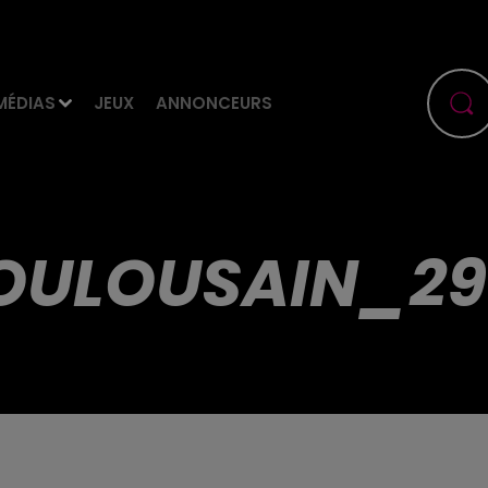
MÉDIAS
JEUX
ANNONCEURS
OULOUSAIN_29