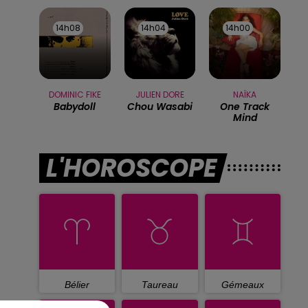
14h08
14h08
14h04
14h04
14h00
14h00
DOMINIC FIKE
JULIEN DORE
NAÏKA
Babydoll
Chou Wasabi
One Track
Mind
L'HOROSCOPE
Bélier
Taureau
Gémeaux