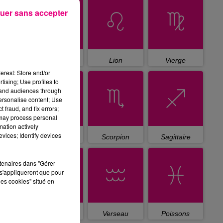
uer sans accepter
Cancer
Lion
Vierge
erest: Store and/or
tising; Use profiles to
tand audiences through
personalise content; Use
 fraud, and fix errors;
 may process personal
mation actively
vices; Identify devices
Balance
Scorpion
Sagittaire
rtenaires dans "Gérer
s'appliqueront que pour
les cookies" situé en
Capricorne
Verseau
Poissons