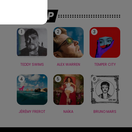
LE TOP
1
2
3
TEDDY SWIMS
ALEX WARREN
TEMPER CITY
4
5
6
JÉRÉMY FREROT
NAÏKA
BRUNO MARS