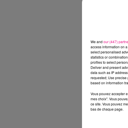
We and
our (447) partn
access information on a 
select personalised ad
statistics or combinatio
profiles to select person
Deliver and present adv
data such as IP address 
requested; Use precise g
based on information tra
Vous pouvez accepter en 
mes choix". Vous pouvez
ce site. Vous pouvez met
bas de chaque page.