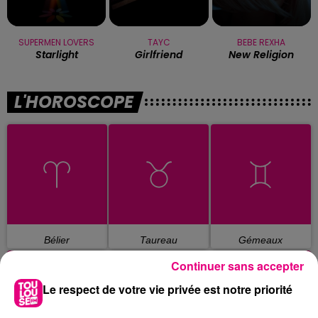
SUPERMEN LOVERS
TAYC
BEBE REXHA
Starlight
Girlfriend
New Religion
L'HOROSCOPE
Bélier
Taureau
Gémeaux
Continuer sans accepter
Le respect de votre vie privée est notre priorité