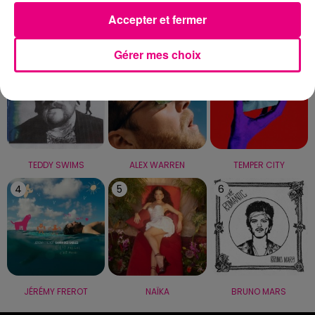
Accepter et fermer
LE TOP
Gérer mes choix
1
2
3
TEDDY SWIMS
ALEX WARREN
TEMPER CITY
4
5
6
JÉRÉMY FREROT
NAÏKA
BRUNO MARS