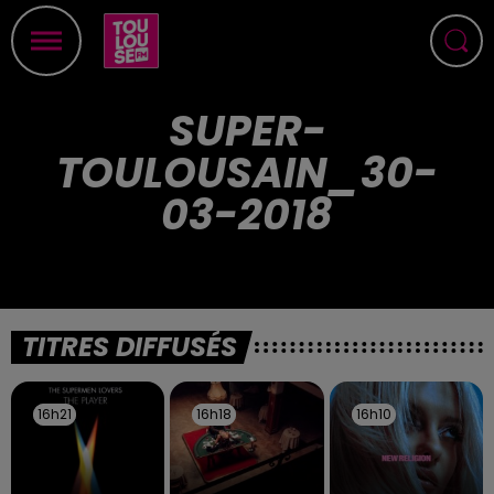
SUPER-
TOULOUSAIN_30-
03-2018
TITRES DIFFUSÉS
16h21
16h21
16h18
16h18
16h10
16h10