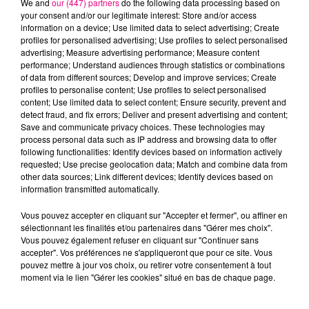
We and
our (447) partners
do the following data processing based on
your consent and/or our legitimate interest: Store and/or access
information on a device; Use limited data to select advertising; Create
profiles for personalised advertising; Use profiles to select personalised
Cancer
Lion
Vierge
advertising; Measure advertising performance; Measure content
performance; Understand audiences through statistics or combinations
of data from different sources; Develop and improve services; Create
profiles to personalise content; Use profiles to select personalised
content; Use limited data to select content; Ensure security, prevent and
detect fraud, and fix errors; Deliver and present advertising and content;
Save and communicate privacy choices. These technologies may
process personal data such as IP address and browsing data to offer
following functionalities: Identify devices based on information actively
requested; Use precise geolocation data; Match and combine data from
Balance
Scorpion
Sagittaire
other data sources; Link different devices; Identify devices based on
information transmitted automatically.
Vous pouvez accepter en cliquant sur "Accepter et fermer", ou affiner en
sélectionnant les finalités et/ou partenaires dans "Gérer mes choix".
Vous pouvez également refuser en cliquant sur "Continuer sans
accepter". Vos préférences ne s'appliqueront que pour ce site. Vous
pouvez mettre à jour vos choix, ou retirer votre consentement à tout
moment via le lien "Gérer les cookies" situé en bas de chaque page.
Capricorne
Verseau
Poissons