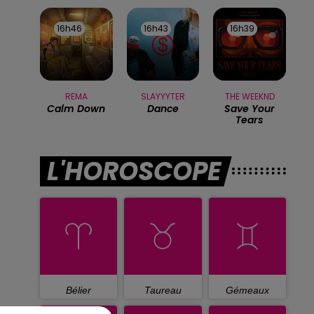
16h46
16h46
16h43
16h43
16h39
16h39
REMA
SLAYYYTER
THE WEEKND
Calm Down
Dance
Save Your
Tears
L'HOROSCOPE
Bélier
Taureau
Gémeaux