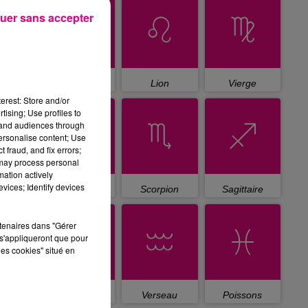
uer sans accepter
Cancer
Lion
Vierge
erest: Store and/or
tising; Use profiles to
tand audiences through
personalise content; Use
 fraud, and fix errors;
 may process personal
mation actively
vices; Identify devices
Balance
Scorpion
Sagittaire
rtenaires dans "Gérer
s'appliqueront que pour
les cookies" situé en
Capricorne
Verseau
Poissons