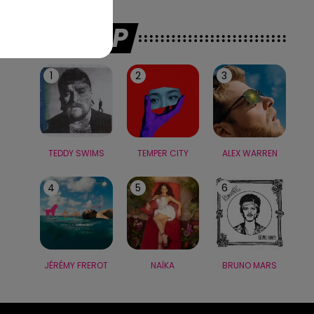
LE TOP
1
2
3
TEDDY SWIMS
TEMPER CITY
ALEX WARREN
4
5
6
JÉRÉMY FREROT
NAÏKA
BRUNO MARS