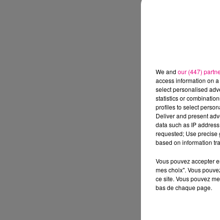
We and
our (447) partn
access information on a 
select personalised ad
statistics or combinatio
profiles to select person
Deliver and present adv
data such as IP address 
requested; Use precise g
based on information tra
Vous pouvez accepter en 
mes choix". Vous pouvez
ce site. Vous pouvez met
bas de chaque page.