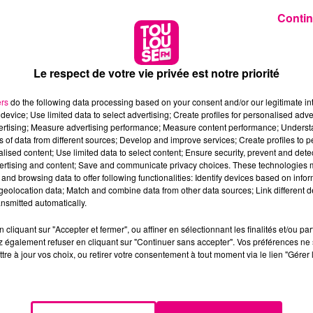
Contin
Le respect de votre vie privée est notre priorité
ers
do the following data processing based on your consent and/or our legitimate int
device; Use limited data to select advertising; Create profiles for personalised adver
vertising; Measure advertising performance; Measure content performance; Unders
ns of data from different sources; Develop and improve services; Create profiles to 
alised content; Use limited data to select content; Ensure security, prevent and detect
ertising and content; Save and communicate privacy choices. These technologies
and browsing data to offer following functionalities: Identify devices based on infor
eolocation data; Match and combine data from other data sources; Link different de
nsmitted automatically.
cliquant sur "Accepter et fermer", ou affiner en sélectionnant les finalités et/ou pa
 également refuser en cliquant sur "Continuer sans accepter". Vos préférences ne 
tre à jour vos choix, ou retirer votre consentement à tout moment via le lien "Gérer 