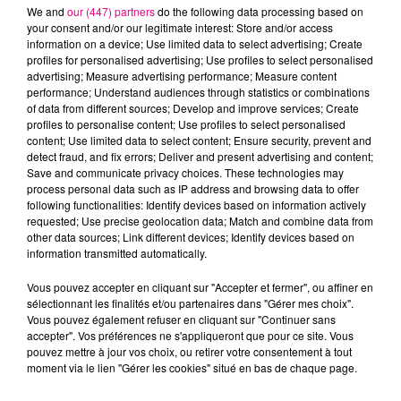
We and
our (447) partners
do the following data processing based on
your consent and/or our legitimate interest: Store and/or access
information on a device; Use limited data to select advertising; Create
profiles for personalised advertising; Use profiles to select personalised
advertising; Measure advertising performance; Measure content
Cancer
Lion
Vierge
performance; Understand audiences through statistics or combinations
of data from different sources; Develop and improve services; Create
profiles to personalise content; Use profiles to select personalised
content; Use limited data to select content; Ensure security, prevent and
detect fraud, and fix errors; Deliver and present advertising and content;
Save and communicate privacy choices. These technologies may
process personal data such as IP address and browsing data to offer
following functionalities: Identify devices based on information actively
requested; Use precise geolocation data; Match and combine data from
Balance
Scorpion
Sagittaire
other data sources; Link different devices; Identify devices based on
information transmitted automatically.
Vous pouvez accepter en cliquant sur "Accepter et fermer", ou affiner en
sélectionnant les finalités et/ou partenaires dans "Gérer mes choix".
Vous pouvez également refuser en cliquant sur "Continuer sans
accepter". Vos préférences ne s'appliqueront que pour ce site. Vous
pouvez mettre à jour vos choix, ou retirer votre consentement à tout
moment via le lien "Gérer les cookies" situé en bas de chaque page.
Capricorne
Verseau
Poissons