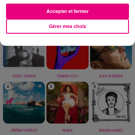
Accepter et fermer
LE TOP
Gérer mes choix
1
2
3
TEDDY SWIMS
TEMPER CITY
ALEX WARREN
4
5
6
JÉRÉMY FREROT
NAÏKA
BRUNO MARS