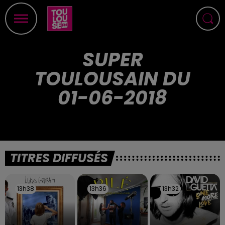
SUPER
TOULOUSAIN DU
01-06-2018
TITRES DIFFUSÉS
13h38
13h38
13h36
13h36
13h32
13h32