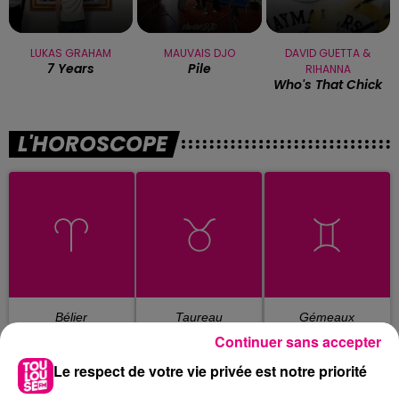
LUKAS GRAHAM
MAUVAIS DJO
DAVID GUETTA &
7 Years
Pile
RIHANNA
Who's That Chick
L'HOROSCOPE
Bélier
Taureau
Gémeaux
Continuer sans accepter
Le respect de votre vie privée est notre priorité