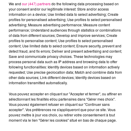
We and
our (447) partners
do the following data processing based on
your consent and/or our legitimate interest: Store and/or access
information on a device; Use limited data to select advertising; Create
profiles for personalised advertising; Use profiles to select personalised
advertising; Measure advertising performance; Measure content
Cancer
Lion
Vierge
performance; Understand audiences through statistics or combinations
of data from different sources; Develop and improve services; Create
profiles to personalise content; Use profiles to select personalised
content; Use limited data to select content; Ensure security, prevent and
detect fraud, and fix errors; Deliver and present advertising and content;
Save and communicate privacy choices. These technologies may
process personal data such as IP address and browsing data to offer
following functionalities: Identify devices based on information actively
requested; Use precise geolocation data; Match and combine data from
Balance
Scorpion
Sagittaire
other data sources; Link different devices; Identify devices based on
information transmitted automatically.
Vous pouvez accepter en cliquant sur "Accepter et fermer", ou affiner en
sélectionnant les finalités et/ou partenaires dans "Gérer mes choix".
Vous pouvez également refuser en cliquant sur "Continuer sans
accepter". Vos préférences ne s'appliqueront que pour ce site. Vous
pouvez mettre à jour vos choix, ou retirer votre consentement à tout
moment via le lien "Gérer les cookies" situé en bas de chaque page.
Capricorne
Verseau
Poissons