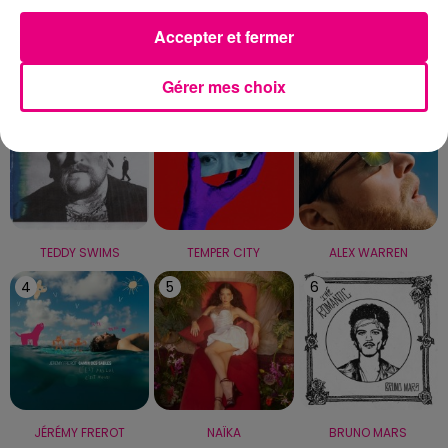
Accepter et fermer
LE TOP
Gérer mes choix
1
2
3
TEDDY SWIMS
TEMPER CITY
ALEX WARREN
4
5
6
JÉRÉMY FREROT
NAÏKA
BRUNO MARS