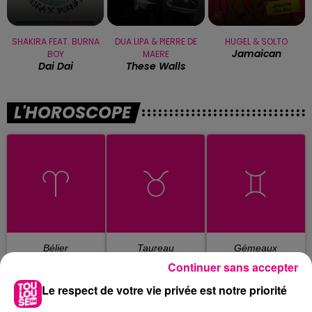
SHAKIRA FEAT. BURNA
DUA LIPA & PIERRE DE
HUGEL & SOLTO
Jamaican
BOY
MAERE
Dai Dai
These Walls
L'HOROSCOPE
Bélier
Taureau
Gémeaux
Continuer sans accepter
Le respect de votre vie privée est notre priorité