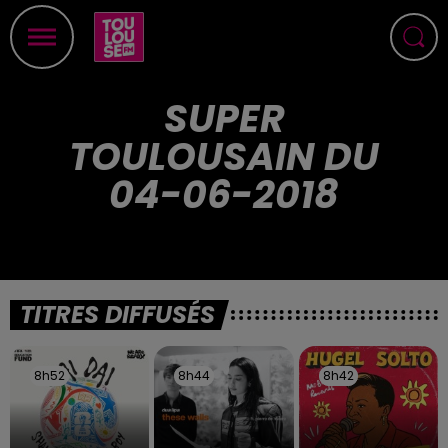
SUPER
TOULOUSAIN DU
04-06-2018
TITRES DIFFUSÉS
8h52
8h52
8h44
8h44
8h42
8h42