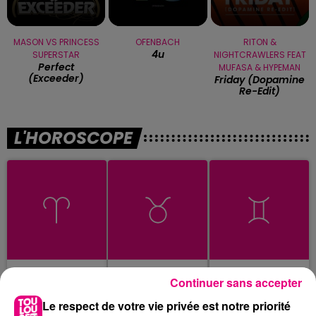
MASON VS PRINCESS
OFENBACH
RITON &
4u
SUPERSTAR
NIGHTCRAWLERS FEAT
Perfect
MUFASA & HYPEMAN
(exceeder)
Friday (dopamine
Re-Edit)
L'HOROSCOPE
Bélier
Taureau
Gémeaux
Continuer sans accepter
Le respect de votre vie privée est notre priorité