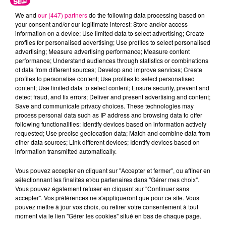
We and
our (447) partners
do the following data processing based on
your consent and/or our legitimate interest: Store and/or access
information on a device; Use limited data to select advertising; Create
profiles for personalised advertising; Use profiles to select personalised
advertising; Measure advertising performance; Measure content
performance; Understand audiences through statistics or combinations
Cancer
Lion
Vierge
of data from different sources; Develop and improve services; Create
profiles to personalise content; Use profiles to select personalised
content; Use limited data to select content; Ensure security, prevent and
detect fraud, and fix errors; Deliver and present advertising and content;
Save and communicate privacy choices. These technologies may
process personal data such as IP address and browsing data to offer
following functionalities: Identify devices based on information actively
requested; Use precise geolocation data; Match and combine data from
other data sources; Link different devices; Identify devices based on
Balance
Scorpion
Sagittaire
information transmitted automatically.
Vous pouvez accepter en cliquant sur "Accepter et fermer", ou affiner en
sélectionnant les finalités et/ou partenaires dans "Gérer mes choix".
Vous pouvez également refuser en cliquant sur "Continuer sans
accepter". Vos préférences ne s'appliqueront que pour ce site. Vous
pouvez mettre à jour vos choix, ou retirer votre consentement à tout
moment via le lien "Gérer les cookies" situé en bas de chaque page.