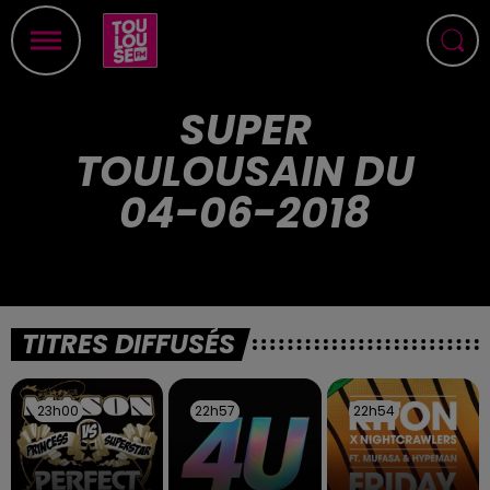
SUPER
TOULOUSAIN DU
04-06-2018
TITRES DIFFUSÉS
23h00
23h00
22h57
22h57
22h54
22h54