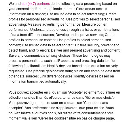
We and
our (447) partners
do the following data processing based on
your consent and/or our legitimate interest: Store and/or access
information on a device; Use limited data to select advertising; Create
profiles for personalised advertising; Use profiles to select personalised
advertising; Measure advertising performance; Measure content
Cancer
Lion
Vierge
performance; Understand audiences through statistics or combinations
of data from different sources; Develop and improve services; Create
profiles to personalise content; Use profiles to select personalised
content; Use limited data to select content; Ensure security, prevent and
detect fraud, and fix errors; Deliver and present advertising and content;
Save and communicate privacy choices. These technologies may
process personal data such as IP address and browsing data to offer
following functionalities: Identify devices based on information actively
requested; Use precise geolocation data; Match and combine data from
Balance
Scorpion
Sagittaire
other data sources; Link different devices; Identify devices based on
information transmitted automatically.
Vous pouvez accepter en cliquant sur "Accepter et fermer", ou affiner en
sélectionnant les finalités et/ou partenaires dans "Gérer mes choix".
Vous pouvez également refuser en cliquant sur "Continuer sans
accepter". Vos préférences ne s'appliqueront que pour ce site. Vous
pouvez mettre à jour vos choix, ou retirer votre consentement à tout
moment via le lien "Gérer les cookies" situé en bas de chaque page.
Capricorne
Verseau
Poissons