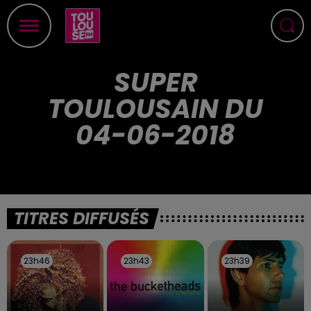
SUPER
TOULOUSAIN DU
04-06-2018
TITRES DIFFUSÉS
23h46
23h46
23h43
23h43
23h39
23h39