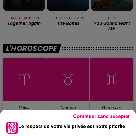
JANET JACKSON
THE BUCKETHEADS
TIGA
Together Again
The Bomb
You Gonna Want
Me
L'HOROSCOPE
Bélier
Taureau
Gémeaux
Continuer sans accepter
Le respect de votre vie privée est notre priorité