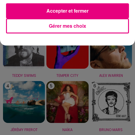
Accepter et fermer
LE TOP
Gérer mes choix
1
2
3
TEDDY SWIMS
TEMPER CITY
ALEX WARREN
4
5
6
JÉRÉMY FREROT
NAÏKA
BRUNO MARS