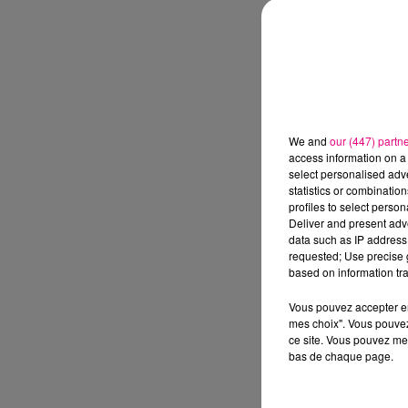
We and
our (447) partn
access information on a 
select personalised ad
statistics or combinatio
profiles to select person
Deliver and present adv
data such as IP address 
requested; Use precise g
based on information tra
Vous pouvez accepter en 
mes choix". Vous pouvez
ce site. Vous pouvez met
bas de chaque page.