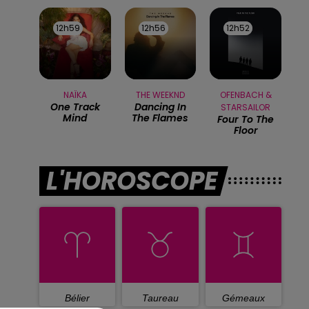
12h59
12h59
12h56
12h56
12h52
12h52
NAÏKA
THE WEEKND
OFENBACH &
One Track
Dancing In
STARSAILOR
Mind
The Flames
Four To The
Floor
L'HOROSCOPE
Bélier
Taureau
Gémeaux