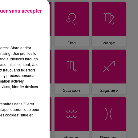
uer sans accepter
Cancer
Lion
Vierge
erest: Store and/or
tising; Use profiles to
tand audiences through
personalise content; Use
 fraud, and fix errors;
 may process personal
mation actively
vices; Identify devices
Balance
Scorpion
Sagittaire
rtenaires dans "Gérer
s'appliqueront que pour
les cookies" situé en
Capricorne
Verseau
Poissons