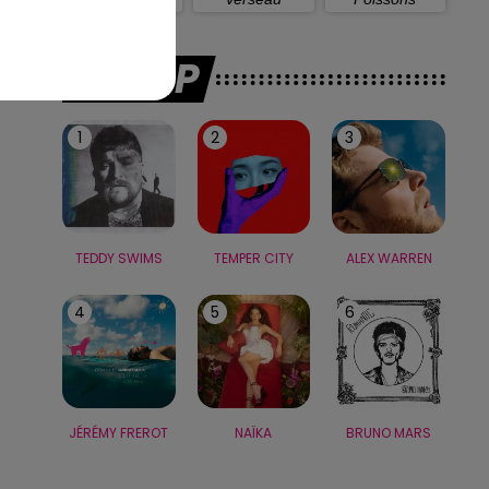
LE TOP
1
2
3
TEDDY SWIMS
TEMPER CITY
ALEX WARREN
4
5
6
JÉRÉMY FREROT
NAÏKA
BRUNO MARS