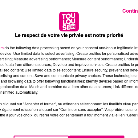
Contin
Le respect de votre vie privée est notre priorité
ers
do the following data processing based on your consent and/or our legitimate int
device; Use limited data to select advertising; Create profiles for personalised adver
vertising; Measure advertising performance; Measure content performance; Unders
ns of data from different sources; Develop and improve services; Create profiles to 
alised content; Use limited data to select content; Ensure security, prevent and detect
ertising and content; Save and communicate privacy choices. These technologies
and browsing data to offer following functionalities: Identify devices based on infor
eolocation data; Match and combine data from other data sources; Link different de
nsmitted automatically.
cliquant sur "Accepter et fermer", ou affiner en sélectionnant les finalités et/ou pa
 également refuser en cliquant sur "Continuer sans accepter". Vos préférences ne 
tre à jour vos choix, ou retirer votre consentement à tout moment via le lien "Gérer 