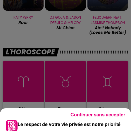
KATY PERRY
DJ GOJA & JASON
FELIX JAEHN FEAT.
Roar
DERULO & MELODY
JASMINE THOMPSON
Mi Chico
Ain't Nobody
(loves Me Better)
L'HOROSCOPE
Bélier
Taureau
Gémeaux
Continuer sans accepter
Le respect de votre vie privée est notre priorité