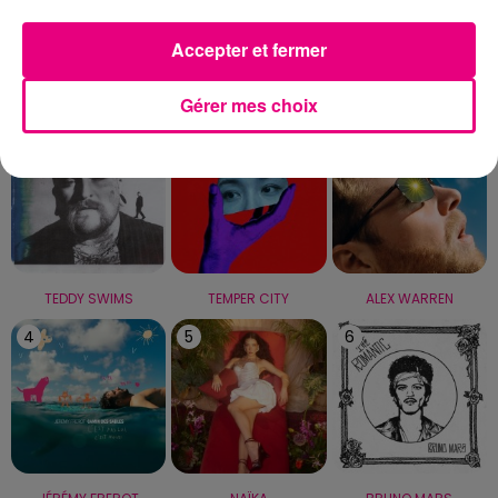
Capricorne
Verseau
Poissons
Accepter et fermer
LE TOP
Gérer mes choix
1
2
3
TEDDY SWIMS
TEMPER CITY
ALEX WARREN
4
5
6