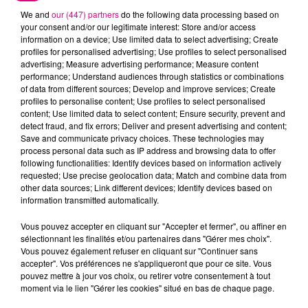
We and
our (447) partners
do the following data processing based on
your consent and/or our legitimate interest: Store and/or access
information on a device; Use limited data to select advertising; Create
profiles for personalised advertising; Use profiles to select personalised
advertising; Measure advertising performance; Measure content
Cancer
Lion
Vierge
performance; Understand audiences through statistics or combinations
of data from different sources; Develop and improve services; Create
profiles to personalise content; Use profiles to select personalised
content; Use limited data to select content; Ensure security, prevent and
detect fraud, and fix errors; Deliver and present advertising and content;
Save and communicate privacy choices. These technologies may
process personal data such as IP address and browsing data to offer
following functionalities: Identify devices based on information actively
requested; Use precise geolocation data; Match and combine data from
other data sources; Link different devices; Identify devices based on
Balance
Scorpion
Sagittaire
information transmitted automatically.
Vous pouvez accepter en cliquant sur "Accepter et fermer", ou affiner en
sélectionnant les finalités et/ou partenaires dans "Gérer mes choix".
Vous pouvez également refuser en cliquant sur "Continuer sans
accepter". Vos préférences ne s'appliqueront que pour ce site. Vous
pouvez mettre à jour vos choix, ou retirer votre consentement à tout
moment via le lien "Gérer les cookies" situé en bas de chaque page.