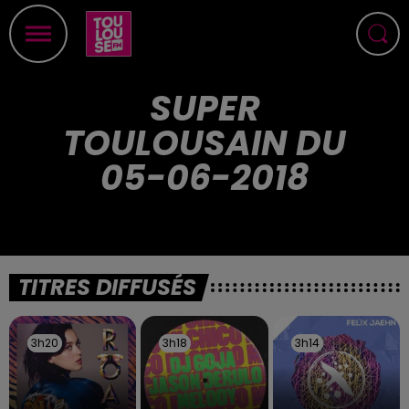
SUPER
TOULOUSAIN DU
05-06-2018
TITRES DIFFUSÉS
3h20
3h20
3h18
3h18
3h14
3h14