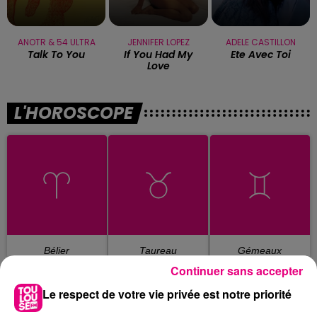
ANOTR & 54 ULTRA
JENNIFER LOPEZ
ADELE CASTILLON
Talk To You
If You Had My
Ete Avec Toi
Love
L'HOROSCOPE
Bélier
Taureau
Gémeaux
Continuer sans accepter
Le respect de votre vie privée est notre priorité