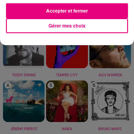
Accepter et fermer
LE TOP
Gérer mes choix
1
2
3
TEDDY SWIMS
TEMPER CITY
ALEX WARREN
4
5
6
JÉRÉMY FREROT
NAÏKA
BRUNO MARS