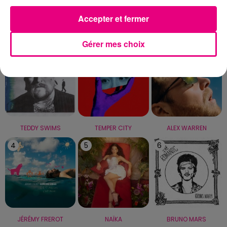
Accepter et fermer
LE TOP
Gérer mes choix
1
2
3
TEDDY SWIMS
TEMPER CITY
ALEX WARREN
4
5
6
JÉRÉMY FREROT
NAÏKA
BRUNO MARS