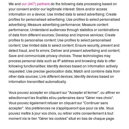
We and
our (447) partners
do the following data processing based on
your consent and/or our legitimate interest: Store and/or access
information on a device; Use limited data to select advertising; Create
profiles for personalised advertising; Use profiles to select personalised
advertising; Measure advertising performance; Measure content
Cancer
Lion
Vierge
performance; Understand audiences through statistics or combinations
of data from different sources; Develop and improve services; Create
profiles to personalise content; Use profiles to select personalised
content; Use limited data to select content; Ensure security, prevent and
detect fraud, and fix errors; Deliver and present advertising and content;
Save and communicate privacy choices. These technologies may
process personal data such as IP address and browsing data to offer
following functionalities: Identify devices based on information actively
requested; Use precise geolocation data; Match and combine data from
Balance
Scorpion
Sagittaire
other data sources; Link different devices; Identify devices based on
information transmitted automatically.
Vous pouvez accepter en cliquant sur "Accepter et fermer", ou affiner en
sélectionnant les finalités et/ou partenaires dans "Gérer mes choix".
Vous pouvez également refuser en cliquant sur "Continuer sans
accepter". Vos préférences ne s'appliqueront que pour ce site. Vous
pouvez mettre à jour vos choix, ou retirer votre consentement à tout
moment via le lien "Gérer les cookies" situé en bas de chaque page.
Capricorne
Verseau
Poissons