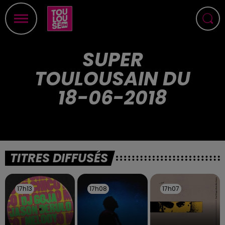
SUPER
TOULOUSAIN DU
18-06-2018
TITRES DIFFUSÉS
17h13
17h13
17h08
17h08
17h07
17h07