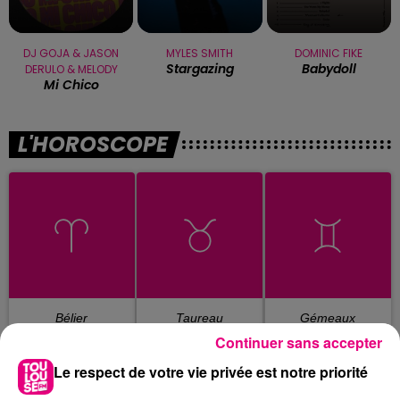
DJ GOJA & JASON
MYLES SMITH
DOMINIC FIKE
Stargazing
Babydoll
DERULO & MELODY
Mi Chico
L'HOROSCOPE
Bélier
Taureau
Gémeaux
Continuer sans accepter
Le respect de votre vie privée est notre priorité