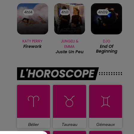
4h14
4h14
4h11
4h11
4h09
4h09
KATY PERRY
JUNGELI &
DJO
Firework
End Of
EMMA
Beginning
Juste Un Peu
L'HOROSCOPE
Bélier
Taureau
Gémeaux