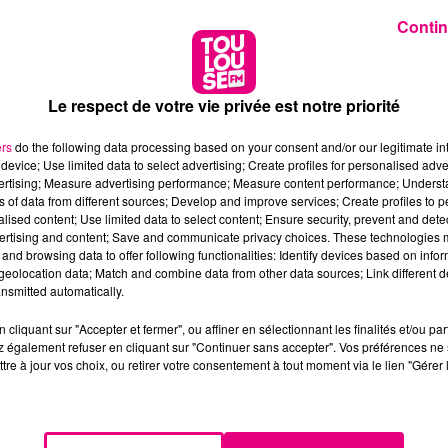
Contin
Le respect de votre vie privée est notre priorité
ers
do the following data processing based on your consent and/or our legitimate int
device; Use limited data to select advertising; Create profiles for personalised adver
vertising; Measure advertising performance; Measure content performance; Unders
ns of data from different sources; Develop and improve services; Create profiles to 
alised content; Use limited data to select content; Ensure security, prevent and detect
ertising and content; Save and communicate privacy choices. These technologies
and browsing data to offer following functionalities: Identify devices based on infor
eolocation data; Match and combine data from other data sources; Link different de
nsmitted automatically.
cliquant sur "Accepter et fermer", ou affiner en sélectionnant les finalités et/ou pa
 également refuser en cliquant sur "Continuer sans accepter". Vos préférences ne 
tre à jour vos choix, ou retirer votre consentement à tout moment via le lien "Gérer 