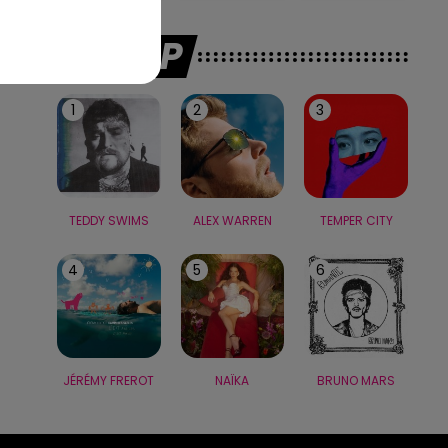
LE TOP
1
2
3
TEDDY SWIMS
ALEX WARREN
TEMPER CITY
4
5
6
JÉRÉMY FREROT
NAÏKA
BRUNO MARS