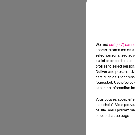
We and
our (447) partn
access information on a 
select personalised ad
statistics or combinatio
profiles to select person
Deliver and present adv
data such as IP address 
requested; Use precise g
based on information tra
Vous pouvez accepter en 
mes choix". Vous pouvez
ce site. Vous pouvez met
bas de chaque page.