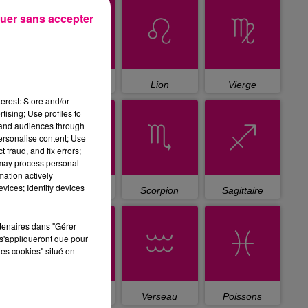
uer sans accepter
Cancer
Lion
Vierge
erest: Store and/or
tising; Use profiles to
tand audiences through
personalise content; Use
 fraud, and fix errors;
 may process personal
mation actively
vices; Identify devices
Balance
Scorpion
Sagittaire
rtenaires dans "Gérer
s'appliqueront que pour
les cookies" situé en
Capricorne
Verseau
Poissons