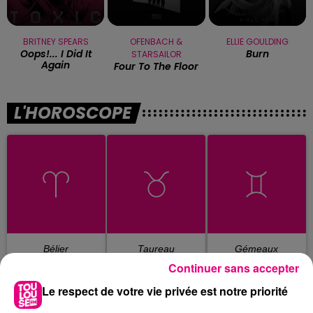
BRITNEY SPEARS
OFENBACH &
ELLIE GOULDING
Oops!... I Did It
Burn
STARSAILOR
Again
Four To The Floor
L'HOROSCOPE
Bélier
Taureau
Gémeaux
Continuer sans accepter
Le respect de votre vie privée est notre priorité