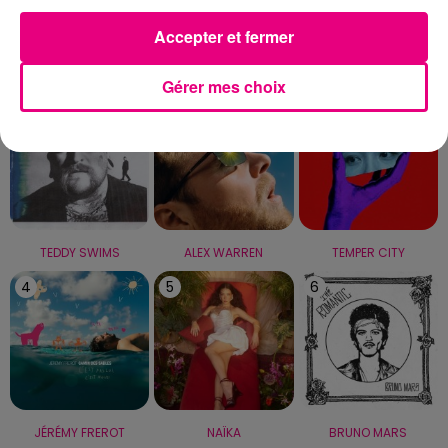
Accepter et fermer
LE TOP
Gérer mes choix
1
2
3
TEDDY SWIMS
ALEX WARREN
TEMPER CITY
4
5
6
JÉRÉMY FREROT
NAÏKA
BRUNO MARS