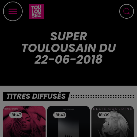
SUPER
TOULOUSAIN DU
22-06-2018
TITRES DIFFUSÉS
18h47
18h47
18h43
18h43
18h39
18h39