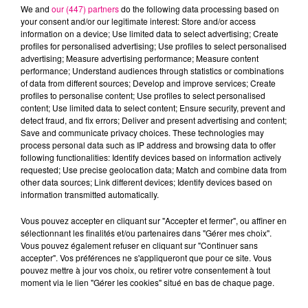
We and
our (447) partners
do the following data processing based on
your consent and/or our legitimate interest: Store and/or access
information on a device; Use limited data to select advertising; Create
profiles for personalised advertising; Use profiles to select personalised
advertising; Measure advertising performance; Measure content
Cancer
Lion
Vierge
performance; Understand audiences through statistics or combinations
of data from different sources; Develop and improve services; Create
profiles to personalise content; Use profiles to select personalised
content; Use limited data to select content; Ensure security, prevent and
detect fraud, and fix errors; Deliver and present advertising and content;
Save and communicate privacy choices. These technologies may
process personal data such as IP address and browsing data to offer
following functionalities: Identify devices based on information actively
requested; Use precise geolocation data; Match and combine data from
Balance
Scorpion
Sagittaire
other data sources; Link different devices; Identify devices based on
information transmitted automatically.
Vous pouvez accepter en cliquant sur "Accepter et fermer", ou affiner en
sélectionnant les finalités et/ou partenaires dans "Gérer mes choix".
Vous pouvez également refuser en cliquant sur "Continuer sans
accepter". Vos préférences ne s'appliqueront que pour ce site. Vous
pouvez mettre à jour vos choix, ou retirer votre consentement à tout
moment via le lien "Gérer les cookies" situé en bas de chaque page.
Capricorne
Verseau
Poissons