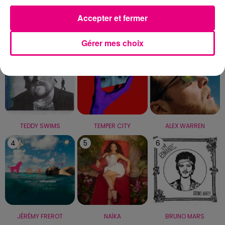
Accepter et fermer
LE TOP
Gérer mes choix
1
2
3
TEDDY SWIMS
TEMPER CITY
ALEX WARREN
4
5
6
JÉRÉMY FREROT
NAÏKA
BRUNO MARS