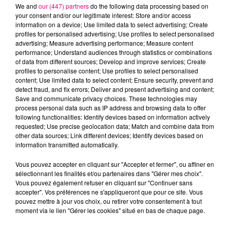
We and
our (447) partners
do the following data processing based on
your consent and/or our legitimate interest: Store and/or access
information on a device; Use limited data to select advertising; Create
profiles for personalised advertising; Use profiles to select personalised
advertising; Measure advertising performance; Measure content
Cancer
Lion
Vierge
performance; Understand audiences through statistics or combinations
of data from different sources; Develop and improve services; Create
profiles to personalise content; Use profiles to select personalised
content; Use limited data to select content; Ensure security, prevent and
detect fraud, and fix errors; Deliver and present advertising and content;
Save and communicate privacy choices. These technologies may
process personal data such as IP address and browsing data to offer
following functionalities: Identify devices based on information actively
requested; Use precise geolocation data; Match and combine data from
Balance
Scorpion
Sagittaire
other data sources; Link different devices; Identify devices based on
information transmitted automatically.
Vous pouvez accepter en cliquant sur "Accepter et fermer", ou affiner en
sélectionnant les finalités et/ou partenaires dans "Gérer mes choix".
Vous pouvez également refuser en cliquant sur "Continuer sans
accepter". Vos préférences ne s'appliqueront que pour ce site. Vous
pouvez mettre à jour vos choix, ou retirer votre consentement à tout
moment via le lien "Gérer les cookies" situé en bas de chaque page.
Capricorne
Verseau
Poissons