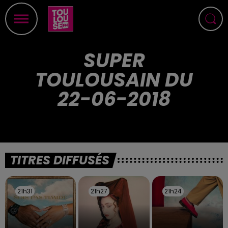
SUPER
TOULOUSAIN DU
22-06-2018
TITRES DIFFUSÉS
21h31
21h31
21h27
21h27
21h24
21h24