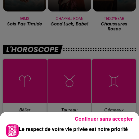
GIMS
CHAPPELL ROAN
TEDDYBEAR
Sois Pas Timide
Good Luck, Babe!
Chaussures
Roses
L'HOROSCOPE
Bélier
Taureau
Gémeaux
Continuer sans accepter
Le respect de votre vie privée est notre priorité