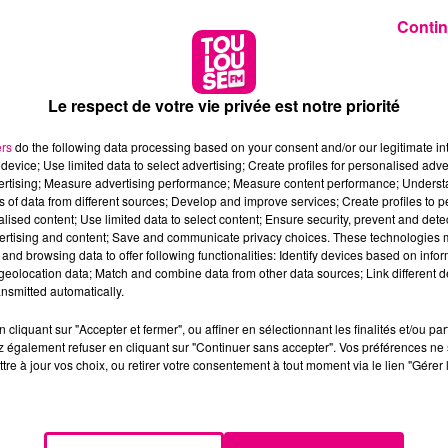
Contin
Le respect de votre vie privée est notre priorité
ers
do the following data processing based on your consent and/or our legitimate int
device; Use limited data to select advertising; Create profiles for personalised adver
vertising; Measure advertising performance; Measure content performance; Unders
ns of data from different sources; Develop and improve services; Create profiles to 
alised content; Use limited data to select content; Ensure security, prevent and detect
ertising and content; Save and communicate privacy choices. These technologies
and browsing data to offer following functionalities: Identify devices based on infor
eolocation data; Match and combine data from other data sources; Link different de
nsmitted automatically.
cliquant sur "Accepter et fermer", ou affiner en sélectionnant les finalités et/ou pa
 également refuser en cliquant sur "Continuer sans accepter". Vos préférences ne 
tre à jour vos choix, ou retirer votre consentement à tout moment via le lien "Gérer 