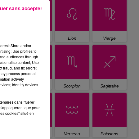
uer sans accepter
Cancer
Lion
Vierge
erest: Store and/or
tising; Use profiles to
tand audiences through
personalise content; Use
 fraud, and fix errors;
 may process personal
mation actively
vices; Identify devices
Balance
Scorpion
Sagittaire
rtenaires dans "Gérer
s'appliqueront que pour
les cookies" situé en
Capricorne
Verseau
Poissons