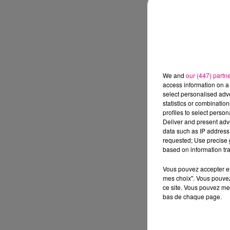
We and
our (447) partn
access information on a 
select personalised ad
statistics or combinatio
profiles to select person
Deliver and present adv
data such as IP address 
requested; Use precise g
based on information tra
Vous pouvez accepter en 
mes choix". Vous pouvez
ce site. Vous pouvez met
bas de chaque page.