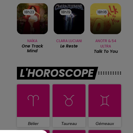
18h23
18h23
18h19
18h19
18h16
18h16
NAÏKA
CLARA LUCIANI
ANOTR & 54
One Track
Le Reste
ULTRA
Mind
Talk To You
L'HOROSCOPE
Bélier
Taureau
Gémeaux