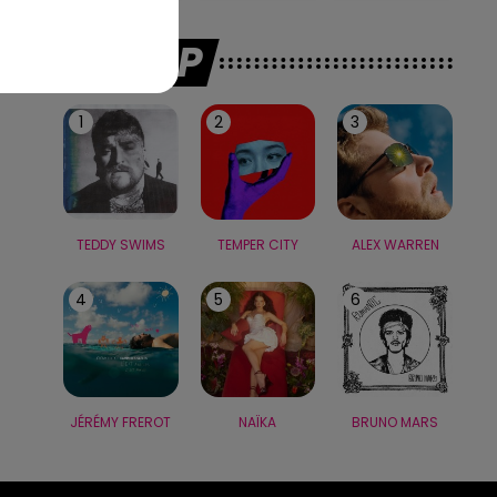
LE TOP
1
2
3
TEDDY SWIMS
TEMPER CITY
ALEX WARREN
4
5
6
JÉRÉMY FREROT
NAÏKA
BRUNO MARS